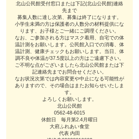
北
山
公
民
館
受
付
窓
口
ま
た
は
下
記
(
北
山
公
民
館
)
連
絡
先
ま
で
募
集
人
数
に
達
し
次
第
、
募
集
は
終
了
に
な
り
ま
す
。
小
学
生
未
満
の
方
は
保
護
者
の
人
数
分
の
材
料
提
供
に
な
り
ま
す
、
お
子
様
と
ご
一
緒
に
ご
調
理
く
だ
さ
い
。
な
お
、
ご
参
加
さ
れ
る
方
は
マ
ス
ク
着
用
、
自
宅
で
の
体
温
計
測
を
お
願
い
し
ま
す
。
公
民
館
入
口
で
の
消
毒
、
体
温
計
測
、
健
康
チ
ェ
ッ
ク
も
お
願
い
し
ま
す
。
当
日
、
体
調
不
良
や
体
温
が
3
7
.
5
度
以
上
の
方
は
ご
遠
慮
下
さ
い
。
ご
不
明
な
点
が
ご
ざ
い
ま
し
た
ら
北
山
公
民
館
ま
た
は
下
記
連
絡
先
ま
で
お
問
合
せ
く
だ
さ
い
。
な
お
状
況
次
第
で
は
内
容
変
更
や
中
止
に
な
る
可
能
性
が
あ
り
ま
す
の
で
、
そ
の
場
合
は
ま
た
お
知
ら
せ
い
た
し
ま
す
。
よ
ろ
し
く
お
願
い
し
ま
す
。
北
山
公
民
館
0
5
6
2
-
4
8
-
6
0
1
5
休
館
日
毎
月
第
2
.
4
月
曜
日
大
府
ふ
れ
あ
い
食
堂
代
表
内
田