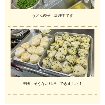
う
ど
ん
餃
子
、
調
理
中
で
す
美
味
し
そ
う
な
お
料
理
、
で
き
ま
し
た
！