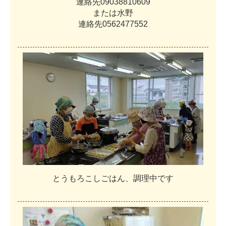
連
絡
先
0
9
0
3
8
8
1
0
6
0
9
ま
た
は
水
野
連
絡
先
0
5
6
2
4
7
7
5
5
2
と
う
も
ろ
こ
し
ご
は
ん
、
調
理
中
で
す