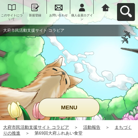
このサイトにつ
新規登録
お問い合わせ
個人会員ログイ
大府市民活動支
いて
ン
援サイト コラビ
アへ戻る
大府市民活動支援サイト コラビア
MENU
大府市民活動支援サイト コラビア
＞
活動報告
＞
まちづく
りの推進
＞
第69回大府ふれあい食堂