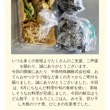
い
つ
も
多
く
の
皆
様
よ
り
た
く
さ
ん
の
ご
支
援
、
ご
声
援
を
賜
わ
り
、
誠
に
あ
り
が
と
う
ご
ざ
い
ま
す
。
今
回
の
開
催
に
あ
た
り
、
中
島
特
殊
鋼
株
式
会
社
様
、
お
て
ら
お
や
つ
ク
ラ
ブ
様
な
ど
多
く
の
方
々
か
ら
ご
寄
付
を
賜
り
ま
し
た
。
誠
に
あ
り
が
と
う
ご
ざ
い
ま
し
た
。
今
回
は
、
6
月
に
ち
な
ん
だ
料
理
や
旬
の
食
材
を
使
い
、
美
味
し
そ
う
な
お
料
理
が
完
成
し
ま
し
た
。
今
回
の
献
立
は
う
ど
ん
餃
子
、
と
う
も
ろ
こ
し
ご
は
ん
、
み
そ
玉
、
切
り
干
し
大
根
の
ツ
ナ
煮
、
ひ
じ
き
の
生
姜
煮
で
し
た
。