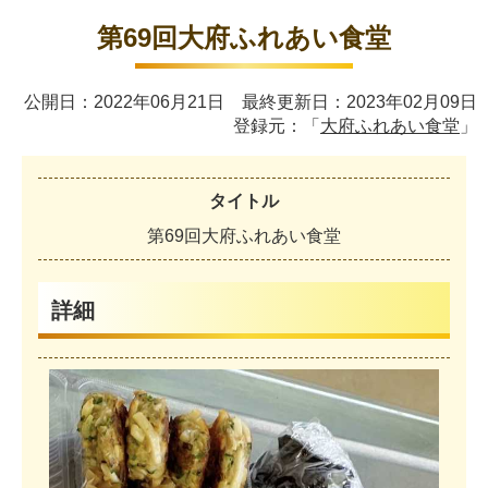
第69回大府ふれあい食堂
公開日：2022年06月21日 最終更新日：2023年02月09日
登録元：「
大府ふれあい食堂
」
タイトル
第
6
9
回
大
府
ふ
れ
あ
い
食
堂
詳細