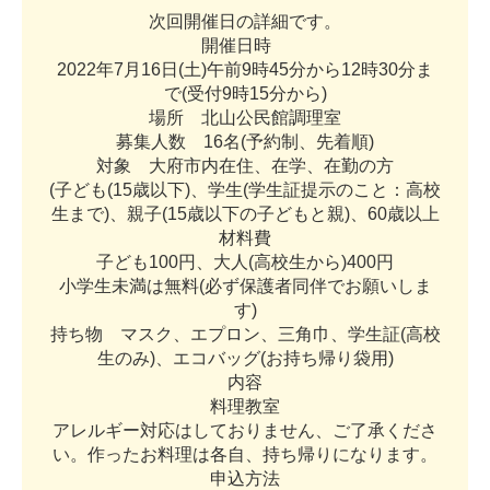
次
回
開
催
日
の
詳
細
で
す
。
開
催
日
時
2
0
2
2
年
7
月
1
6
日
(
土
)
午
前
9
時
4
5
分
か
ら
1
2
時
3
0
分
ま
で
(
受
付
9
時
1
5
分
か
ら
)
場
所
北
山
公
民
館
調
理
室
募
集
人
数
1
6
名
(
予
約
制
、
先
着
順
)
対
象
大
府
市
内
在
住
、
在
学
、
在
勤
の
方
(
子
ど
も
(
1
5
歳
以
下
)
、
学
生
(
学
生
証
提
示
の
こ
と
：
高
校
生
ま
で
)
、
親
子
(
1
5
歳
以
下
の
子
ど
も
と
親
)
、
6
0
歳
以
上
材
料
費
子
ど
も
1
0
0
円
、
大
人
(
高
校
生
か
ら
)
4
0
0
円
小
学
生
未
満
は
無
料
(
必
ず
保
護
者
同
伴
で
お
願
い
し
ま
す
)
持
ち
物
マ
ス
ク
、
エ
プ
ロ
ン
、
三
角
巾
、
学
生
証
(
高
校
生
の
み
)
、
エ
コ
バ
ッ
グ
(
お
持
ち
帰
り
袋
用
)
内
容
料
理
教
室
ア
レ
ル
ギ
ー
対
応
は
し
て
お
り
ま
せ
ん
、
ご
了
承
く
だ
さ
い
。
作
っ
た
お
料
理
は
各
自
、
持
ち
帰
り
に
な
り
ま
す
。
申
込
方
法