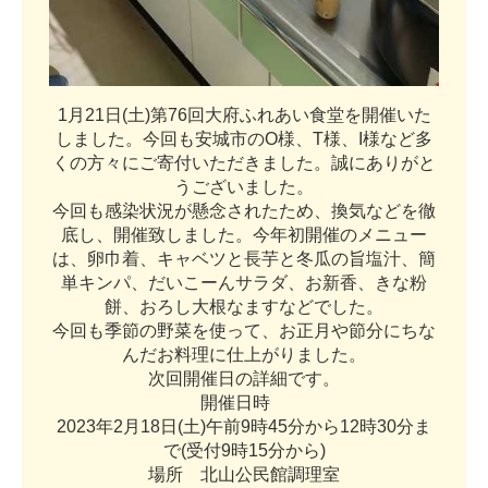
1
月
2
1
日
(
土
)
第
7
6
回
大
府
ふ
れ
あ
い
食
堂
を
開
催
い
た
し
ま
し
た
。
今
回
も
安
城
市
の
O
様
、
T
様
、
I
様
な
ど
多
く
の
方
々
に
ご
寄
付
い
た
だ
き
ま
し
た
。
誠
に
あ
り
が
と
う
ご
ざ
い
ま
し
た
。
今
回
も
感
染
状
況
が
懸
念
さ
れ
た
た
め
、
換
気
な
ど
を
徹
底
し
、
開
催
致
し
ま
し
た
。
今
年
初
開
催
の
メ
ニ
ュ
ー
は
、
卵
巾
着
、
キ
ャ
ベ
ツ
と
長
芋
と
冬
瓜
の
旨
塩
汁
、
簡
単
キ
ン
パ
、
だ
い
こ
ー
ん
サ
ラ
ダ
、
お
新
香
、
き
な
粉
餅
、
お
ろ
し
大
根
な
ま
す
な
ど
で
し
た
。
今
回
も
季
節
の
野
菜
を
使
っ
て
、
お
正
月
や
節
分
に
ち
な
ん
だ
お
料
理
に
仕
上
が
り
ま
し
た
。
次
回
開
催
日
の
詳
細
で
す
。
開
催
日
時
2
0
2
3
年
2
月
1
8
日
(
土
)
午
前
9
時
4
5
分
か
ら
1
2
時
3
0
分
ま
で
(
受
付
9
時
1
5
分
か
ら
)
場
所
北
山
公
民
館
調
理
室