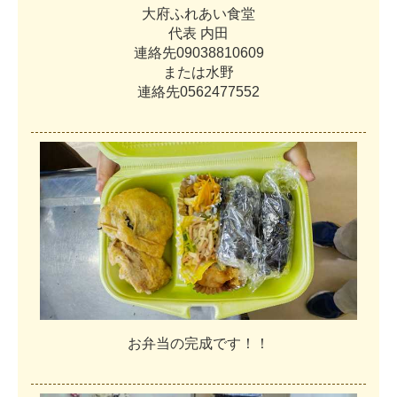
大
府
ふ
れ
あ
い
食
堂
代
表
内
田
連
絡
先
0
9
0
3
8
8
1
0
6
0
9
ま
た
は
水
野
連
絡
先
0
5
6
2
4
7
7
5
5
2
お
弁
当
の
完
成
で
す
！
！