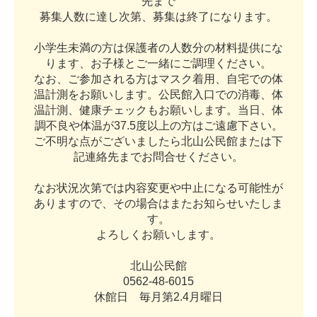
先
ま
で
募
集
人
数
に
達
し
次
第
、
募
集
は
終
了
に
な
り
ま
す
。
小
学
生
未
満
の
方
は
保
護
者
の
人
数
分
の
材
料
提
供
に
な
り
ま
す
、
お
子
様
と
ご
一
緒
に
ご
調
理
く
だ
さ
い
。
な
お
、
ご
参
加
さ
れ
る
方
は
マ
ス
ク
着
用
、
自
宅
で
の
体
温
計
測
を
お
願
い
し
ま
す
。
公
民
館
入
口
で
の
消
毒
、
体
温
計
測
、
健
康
チ
ェ
ッ
ク
も
お
願
い
し
ま
す
。
当
日
、
体
調
不
良
や
体
温
が
3
7
.
5
度
以
上
の
方
は
ご
遠
慮
下
さ
い
。
ご
不
明
な
点
が
ご
ざ
い
ま
し
た
ら
北
山
公
民
館
ま
た
は
下
記
連
絡
先
ま
で
お
問
合
せ
く
だ
さ
い
。
な
お
状
況
次
第
で
は
内
容
変
更
や
中
止
に
な
る
可
能
性
が
あ
り
ま
す
の
で
、
そ
の
場
合
は
ま
た
お
知
ら
せ
い
た
し
ま
す
。
よ
ろ
し
く
お
願
い
し
ま
す
。
北
山
公
民
館
0
5
6
2
-
4
8
-
6
0
1
5
休
館
日
毎
月
第
2
.
4
月
曜
日