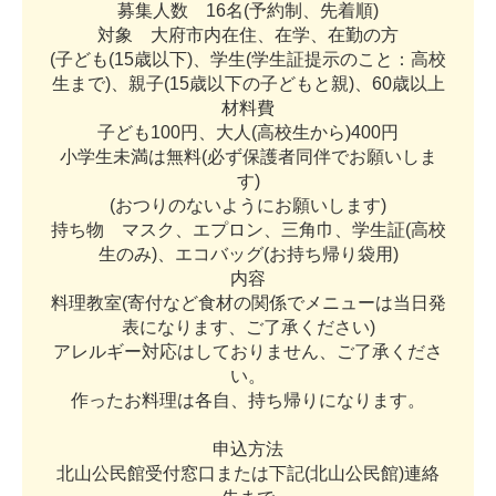
募
集
人
数
1
6
名
(
予
約
制
、
先
着
順
)
対
象
大
府
市
内
在
住
、
在
学
、
在
勤
の
方
(
子
ど
も
(
1
5
歳
以
下
)
、
学
生
(
学
生
証
提
示
の
こ
と
：
高
校
生
ま
で
)
、
親
子
(
1
5
歳
以
下
の
子
ど
も
と
親
)
、
6
0
歳
以
上
材
料
費
子
ど
も
1
0
0
円
、
大
人
(
高
校
生
か
ら
)
4
0
0
円
小
学
生
未
満
は
無
料
(
必
ず
保
護
者
同
伴
で
お
願
い
し
ま
す
)
(
お
つ
り
の
な
い
よ
う
に
お
願
い
し
ま
す
)
持
ち
物
マ
ス
ク
、
エ
プ
ロ
ン
、
三
角
巾
、
学
生
証
(
高
校
生
の
み
)
、
エ
コ
バ
ッ
グ
(
お
持
ち
帰
り
袋
用
)
内
容
料
理
教
室
(
寄
付
な
ど
食
材
の
関
係
で
メ
ニ
ュ
ー
は
当
日
発
表
に
な
り
ま
す
、
ご
了
承
く
だ
さ
い
)
ア
レ
ル
ギ
ー
対
応
は
し
て
お
り
ま
せ
ん
、
ご
了
承
く
だ
さ
い
。
作
っ
た
お
料
理
は
各
自
、
持
ち
帰
り
に
な
り
ま
す
。
申
込
方
法
北
山
公
民
館
受
付
窓
口
ま
た
は
下
記
(
北
山
公
民
館
)
連
絡