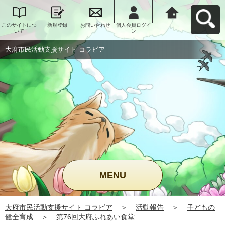
このサイトにつ
新規登録
お問い合わせ
個人会員ログイ
大府市民活動支
いて
ン
援サイト コラビ
アへ戻る
大府市民活動支援サイト コラビア
MENU
大府市民活動支援サイト コラビア
＞
活動報告
＞
子どもの
健全育成
＞
第76回大府ふれあい食堂