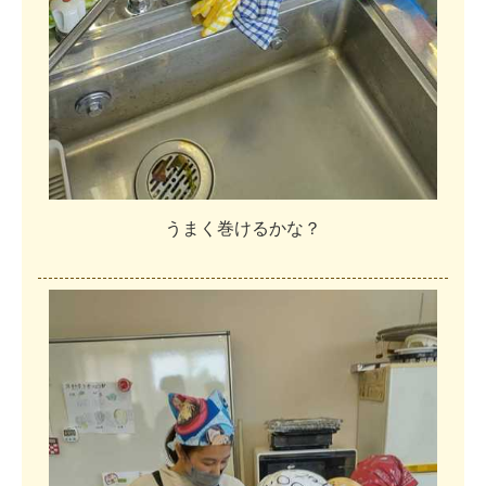
う
ま
く
巻
け
る
か
な
？