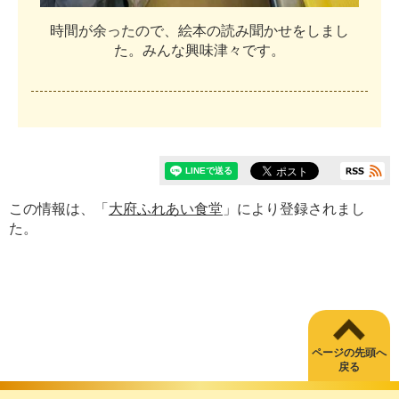
時
間
が
余
っ
た
の
で
、
絵
本
の
読
み
聞
か
せ
を
し
ま
し
た
。
み
ん
な
興
味
津
々
で
す
。
この情報は、「
大府ふれあい食堂
」により登録されまし
た。
ページの先頭へ
戻る