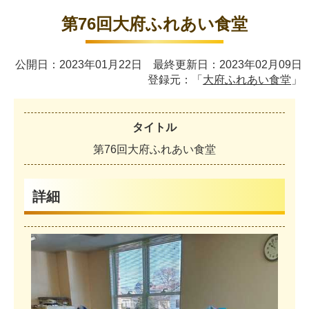
第76回大府ふれあい食堂
公開日：2023年01月22日 最終更新日：2023年02月09日
登録元：「
大府ふれあい食堂
」
タイトル
第
7
6
回
大
府
ふ
れ
あ
い
食
堂
詳細