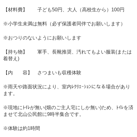
【材料費】 子ども50円、大人（高校生から）100円
※小学生未満は無料（必ず保護者同伴でお願いします）
※おつりのないようにお願いします
【持ち物】 軍手、長靴推奨、汚れてもよい服装(または
着替え)
【内 容】 さつまいも収穫体験
※雨天や路面状況により、室内ﾚｸﾘｴｰｼｮﾝになる場合があり
ます。
※現地にﾄｲﾚが無い(畑のご主人宅にしか無い)ため、ﾄｲﾚを済
ませて北山公民館に9時半集合です。
※体験は約1時間