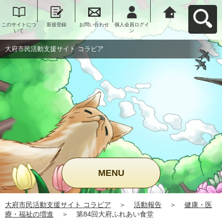
このサイトにつ
新規登録
お問い合わせ
個人会員ログイ
大府市民活動支
いて
ン
援サイト コラビ
アへ戻る
大府市民活動支援サイト コラビア
MENU
大府市民活動支援サイト コラビア
＞
活動報告
＞
健康・医
療・福祉の増進
＞
第84回大府ふれあい食堂