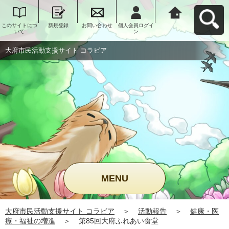
このサイトにつ
新規登録
お問い合わせ
個人会員ログイ
大府市民活動支
いて
ン
援サイト コラビ
アへ戻る
大府市民活動支援サイト コラビア
MENU
大府市民活動支援サイト コラビア
＞
活動報告
＞
健康・医
療・福祉の増進
＞
第85回大府ふれあい食堂