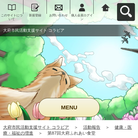
このサイトにつ
新規登録
お問い合わせ
個人会員ログイ
大府市民活動支
いて
ン
援サイト コラビ
アへ戻る
大府市民活動支援サイト コラビア
MENU
大府市民活動支援サイト コラビア
＞
活動報告
＞
健康・医
療・福祉の増進
＞
第87回大府ふれあい食堂