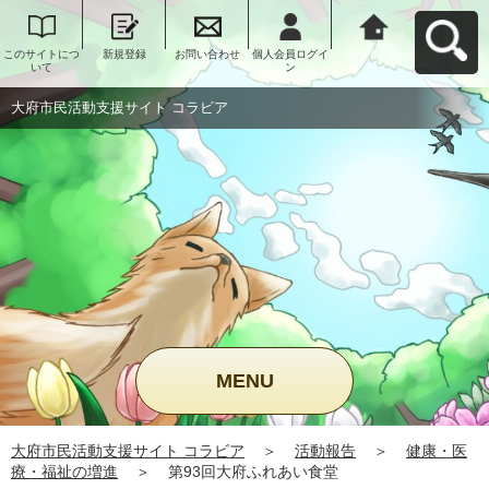
このサイトにつ
新規登録
お問い合わせ
個人会員ログイ
大府市民活動支
いて
ン
援サイト コラビ
アへ戻る
大府市民活動支援サイト コラビア
MENU
大府市民活動支援サイト コラビア
＞
活動報告
＞
健康・医
療・福祉の増進
＞
第93回大府ふれあい食堂