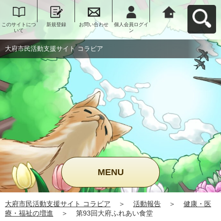
このサイトにつ
新規登録
お問い合わせ
個人会員ログイ
大府市民活動支
いて
ン
援サイト コラビ
アへ戻る
大府市民活動支援サイト コラビア
MENU
大府市民活動支援サイト コラビア
＞
活動報告
＞
健康・医
療・福祉の増進
＞
第93回大府ふれあい食堂