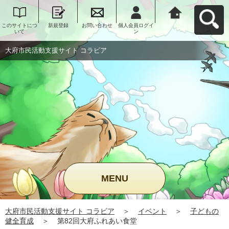
このサイトにつ
新規登録
お問い合わせ
個人会員ログイ
大府市民活動支
いて
ン
援サイト コラビ
アへ戻る
大府市民活動支援サイト コラビア
MENU
大府市民活動支援サイト コラビア
＞
イベント
＞
子どもの
健全育成
＞
第82回大府ふれあい食堂