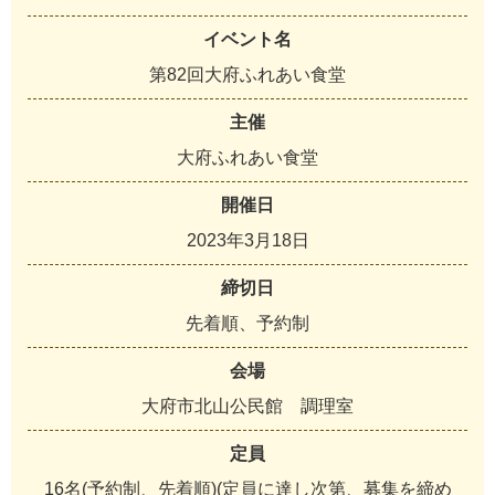
イベント名
第82回大府ふれあい食堂
主催
大
府
ふ
れ
あ
い
食
堂
開催日
2
0
2
3
年
3
月
1
8
日
締切日
先
着
順
、
予
約
制
会場
大
府
市
北
山
公
民
館
調
理
室
定員
1
6
名
(
予
約
制
、
先
着
順
)
(
定
員
に
達
し
次
第
、
募
集
を
締
め