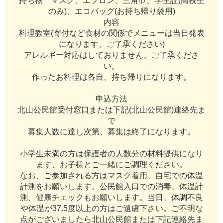
持
ち
物
マ
ス
ク
、
エ
プ
ロ
ン
、
三
角
巾
、
学
生
証
(
高
校
生
の
み
)
、
エ
コ
バ
ッ
グ
(
お
持
ち
帰
り
袋
用
)
内
容
料
理
教
室
(
寄
付
な
ど
食
材
の
関
係
で
メ
ニ
ュ
ー
は
当
日
発
表
に
な
り
ま
す
、
ご
了
承
く
だ
さ
い
)
ア
レ
ル
ギ
ー
対
応
は
し
て
お
り
ま
せ
ん
、
ご
了
承
く
だ
さ
い
。
作
っ
た
お
料
理
は
各
自
、
持
ち
帰
り
に
な
り
ま
す
。
申
込
方
法
北
山
公
民
館
受
付
窓
口
ま
た
は
下
記
(
北
山
公
民
館
)
連
絡
先
ま
で
募
集
人
数
に
達
し
次
第
、
募
集
は
終
了
に
な
り
ま
す
。
小
学
生
未
満
の
方
は
保
護
者
の
人
数
分
の
材
料
提
供
に
な
り
ま
す
、
お
子
様
と
ご
一
緒
に
ご
調
理
く
だ
さ
い
。
な
お
、
ご
参
加
さ
れ
る
方
は
マ
ス
ク
着
用
、
自
宅
で
の
体
温
計
測
を
お
願
い
し
ま
す
。
公
民
館
入
口
で
の
消
毒
、
体
温
計
測
、
健
康
チ
ェ
ッ
ク
も
お
願
い
し
ま
す
。
当
日
、
体
調
不
良
や
体
温
が
3
7
.
5
度
以
上
の
方
は
ご
遠
慮
下
さ
い
。
ご
不
明
な
点
が
ご
ざ
い
ま
し
た
ら
北
山
公
民
館
ま
た
は
下
記
連
絡
先
ま