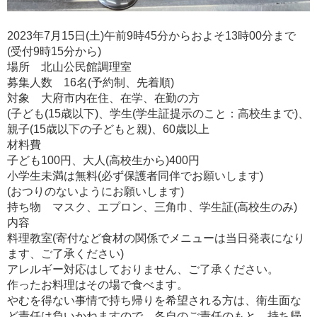
2023年7月15日(土)午前9時45分からおよそ13時00分まで
(受付9時15分から)
場所 北山公民館調理室
募集人数 16名(予約制、先着順)
対象 大府市内在住、在学、在勤の方
(子ども(15歳以下)、学生(学生証提示のこと：高校生まで)、
親子(15歳以下の子どもと親)、60歳以上
材料費
子ども100円、大人(高校生から)400円
小学生未満は無料(必ず保護者同伴でお願いします)
(おつりのないようにお願いします)
持ち物 マスク、エプロン、三角巾、学生証(高校生のみ)
内容
料理教室(寄付など食材の関係でメニューは当日発表になり
ます、ご了承ください)
アレルギー対応はしておりません、ご了承ください。
作ったお料理はその場で食べます。
やむを得ない事情で持ち帰りを希望される方は、衛生面な
ど責任は負いかねますので、各自のご責任のもと、持ち帰