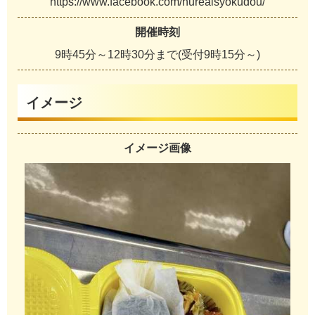
h
t
t
p
s
:
/
/
w
w
w
.
f
a
c
e
b
o
o
k
.
c
o
m
/
h
u
r
e
a
i
s
y
o
k
u
d
o
u
/
開催時刻
9
時
4
5
分
～
1
2
時
3
0
分
ま
で
(
受
付
9
時
1
5
分
～
)
イメージ
イメージ画像