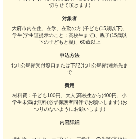
切
ら
せ
て
頂
き
ま
す
)
対象者
大
府
市
内
在
住
、
在
学
、
在
勤
の
方
(
子
ど
も
(
1
5
歳
以
下
)
、
学
生
(
学
生
証
提
示
の
こ
と
：
高
校
生
ま
で
)
、
親
子
(
1
5
歳
以
下
の
子
ど
も
と
親
)
、
6
0
歳
以
上
申込方法
北
山
公
民
館
受
付
窓
口
ま
た
は
下
記
(
北
山
公
民
館
)
連
絡
先
ま
で
費用
材
料
費
：
子
ど
も
1
0
0
円
、
大
人
(
高
校
生
か
ら
)
4
0
0
円
、
小
学
生
未
満
は
無
料
(
必
ず
保
護
者
同
伴
で
お
願
い
し
ま
す
)
(
お
つ
り
の
な
い
よ
う
に
お
願
い
し
ま
す
)
内容詳細