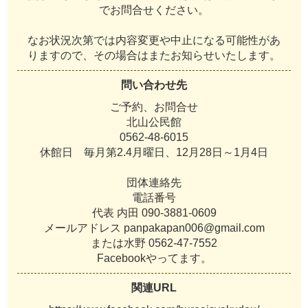
で
お
問
合
せ
く
だ
さ
い
。
な
お
状
況
次
第
で
は
内
容
変
更
や
中
止
に
な
る
可
能
性
が
あ
り
ま
す
の
で
、
そ
の
場
合
は
ま
た
お
知
ら
せ
い
た
し
ま
す
。
問い合わせ先
ご
予
約
、
お
問
合
せ
北
山
公
民
館
0
5
6
2
-
4
8
-
6
0
1
5
休
館
日
毎
月
第
2
.
4
月
曜
日
、
1
2
月
2
8
日
～
1
月
4
日
団
体
連
絡
先
電
話
番
号
代
表
内
田
0
9
0
-
3
8
8
1
-
0
6
0
9
メ
ー
ル
ア
ド
レ
ス
p
a
n
p
a
k
a
p
a
n
0
0
6
@
g
m
a
i
l
.
c
o
m
ま
た
は
水
野
0
5
6
2
-
4
7
-
7
5
5
2
F
a
c
e
b
o
o
k
や
っ
て
ま
す
。
関連URL