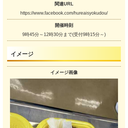
関連URL
h
t
t
p
s
:
/
/
w
w
w
.
f
a
c
e
b
o
o
k
.
c
o
m
/
h
u
r
e
a
i
s
y
o
k
u
d
o
u
/
開催時刻
9
時
4
5
分
～
1
2
時
3
0
分
ま
で
(
受
付
9
時
1
5
分
～
)
イメージ
イメージ画像