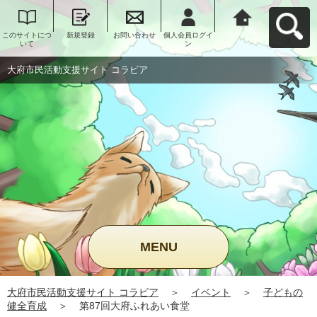
このサイトにつ
新規登録
お問い合わせ
個人会員ログイ
大府市民活動支
いて
ン
援サイト コラビ
アへ戻る
大府市民活動支援サイト コラビア
MENU
大府市民活動支援サイト コラビア
＞
イベント
＞
子どもの
健全育成
＞
第87回大府ふれあい食堂