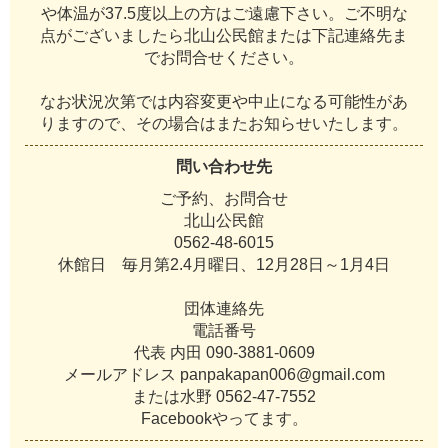
や
体
温
が
3
7
.
5
度
以
上
の
方
は
ご
遠
慮
下
さ
い
。
ご
不
明
な
点
が
ご
ざ
い
ま
し
た
ら
北
山
公
民
館
ま
た
は
下
記
連
絡
先
ま
で
お
問
合
せ
く
だ
さ
い
。
な
お
状
況
次
第
で
は
内
容
変
更
や
中
止
に
な
る
可
能
性
が
あ
り
ま
す
の
で
、
そ
の
場
合
は
ま
た
お
知
ら
せ
い
た
し
ま
す
。
問い合わせ先
ご
予
約
、
お
問
合
せ
北
山
公
民
館
0
5
6
2
-
4
8
-
6
0
1
5
休
館
日
毎
月
第
2
.
4
月
曜
日
、
1
2
月
2
8
日
～
1
月
4
日
団
体
連
絡
先
電
話
番
号
代
表
内
田
0
9
0
-
3
8
8
1
-
0
6
0
9
メ
ー
ル
ア
ド
レ
ス
p
a
n
p
a
k
a
p
a
n
0
0
6
@
g
m
a
i
l
.
c
o
m
ま
た
は
水
野
0
5
6
2
-
4
7
-
7
5
5
2
F
a
c
e
b
o
o
k
や
っ
て
ま
す
。