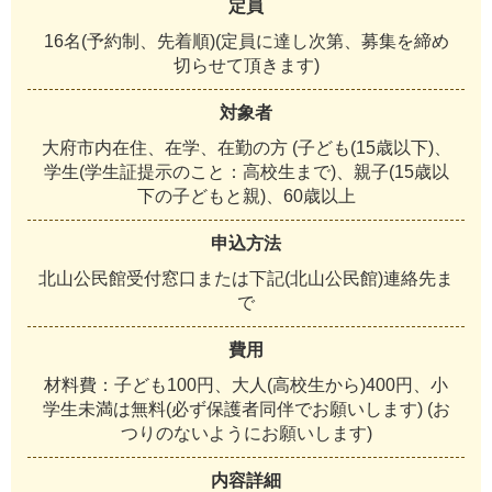
定員
1
6
名
(
予
約
制
、
先
着
順
)
(
定
員
に
達
し
次
第
、
募
集
を
締
め
切
ら
せ
て
頂
き
ま
す
)
対象者
大
府
市
内
在
住
、
在
学
、
在
勤
の
方
(
子
ど
も
(
1
5
歳
以
下
)
、
学
生
(
学
生
証
提
示
の
こ
と
：
高
校
生
ま
で
)
、
親
子
(
1
5
歳
以
下
の
子
ど
も
と
親
)
、
6
0
歳
以
上
申込方法
北
山
公
民
館
受
付
窓
口
ま
た
は
下
記
(
北
山
公
民
館
)
連
絡
先
ま
で
費用
材
料
費
：
子
ど
も
1
0
0
円
、
大
人
(
高
校
生
か
ら
)
4
0
0
円
、
小
学
生
未
満
は
無
料
(
必
ず
保
護
者
同
伴
で
お
願
い
し
ま
す
)
(
お
つ
り
の
な
い
よ
う
に
お
願
い
し
ま
す
)
内容詳細