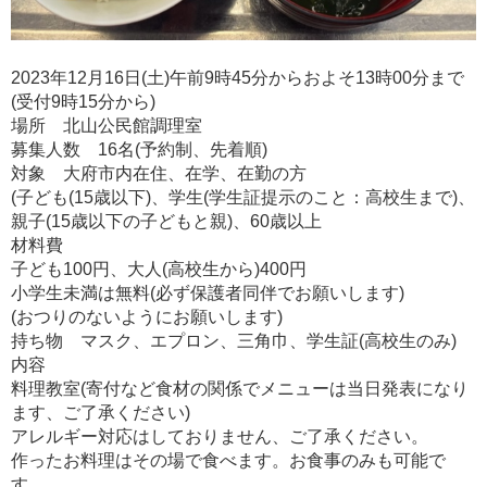
2023年12月16日(土)午前9時45分からおよそ13時00分まで
(受付9時15分から)
場所 北山公民館調理室
募集人数 16名(予約制、先着順)
対象 大府市内在住、在学、在勤の方
(子ども(15歳以下)、学生(学生証提示のこと：高校生まで)、
親子(15歳以下の子どもと親)、60歳以上
材料費
子ども100円、大人(高校生から)400円
小学生未満は無料(必ず保護者同伴でお願いします)
(おつりのないようにお願いします)
持ち物 マスク、エプロン、三角巾、学生証(高校生のみ)
内容
料理教室(寄付など食材の関係でメニューは当日発表になり
ます、ご了承ください)
アレルギー対応はしておりません、ご了承ください。
作ったお料理はその場で食べます。お食事のみも可能で
す。