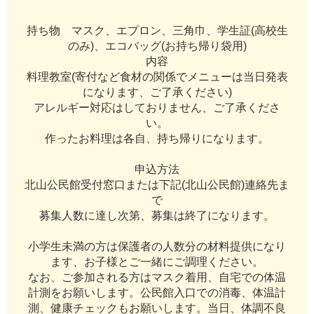
持
ち
物
マ
ス
ク
、
エ
プ
ロ
ン
、
三
角
巾
、
学
生
証
(
高
校
生
の
み
)
、
エ
コ
バ
ッ
グ
(
お
持
ち
帰
り
袋
用
)
内
容
料
理
教
室
(
寄
付
な
ど
食
材
の
関
係
で
メ
ニ
ュ
ー
は
当
日
発
表
に
な
り
ま
す
、
ご
了
承
く
だ
さ
い
)
ア
レ
ル
ギ
ー
対
応
は
し
て
お
り
ま
せ
ん
、
ご
了
承
く
だ
さ
い
。
作
っ
た
お
料
理
は
各
自
、
持
ち
帰
り
に
な
り
ま
す
。
申
込
方
法
北
山
公
民
館
受
付
窓
口
ま
た
は
下
記
(
北
山
公
民
館
)
連
絡
先
ま
で
募
集
人
数
に
達
し
次
第
、
募
集
は
終
了
に
な
り
ま
す
。
小
学
生
未
満
の
方
は
保
護
者
の
人
数
分
の
材
料
提
供
に
な
り
ま
す
、
お
子
様
と
ご
一
緒
に
ご
調
理
く
だ
さ
い
。
な
お
、
ご
参
加
さ
れ
る
方
は
マ
ス
ク
着
用
、
自
宅
で
の
体
温
計
測
を
お
願
い
し
ま
す
。
公
民
館
入
口
で
の
消
毒
、
体
温
計
測
、
健
康
チ
ェ
ッ
ク
も
お
願
い
し
ま
す
。
当
日
、
体
調
不
良