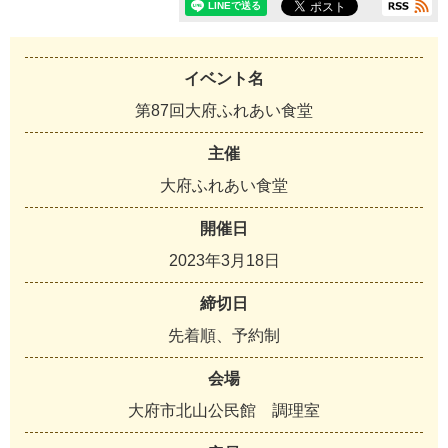
イベント名
第87回大府ふれあい食堂
主催
大
府
ふ
れ
あ
い
食
堂
開催日
2
0
2
3
年
3
月
1
8
日
締切日
先
着
順
、
予
約
制
会場
大
府
市
北
山
公
民
館
調
理
室