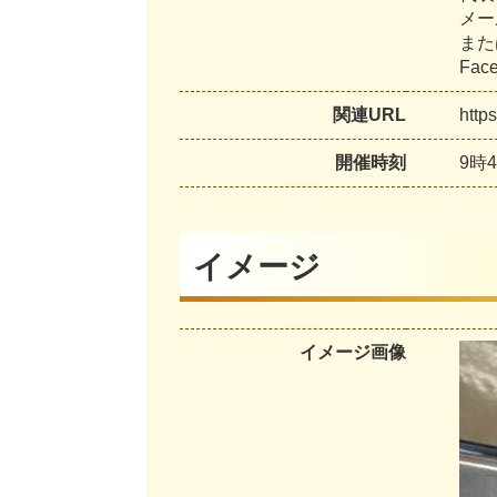
メ
ー
ま
た
F
a
c
関連URL
h
t
t
p
s
開催時刻
9
時
4
イメージ
イメージ画像