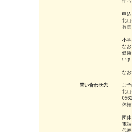
作
っ
申
込
北
山
募
集
小
学
な
お
健
康
い
ま
な
お
問い合わせ先
ご
予
北
山
0
5
6
休
館
団
体
電
話
代
表