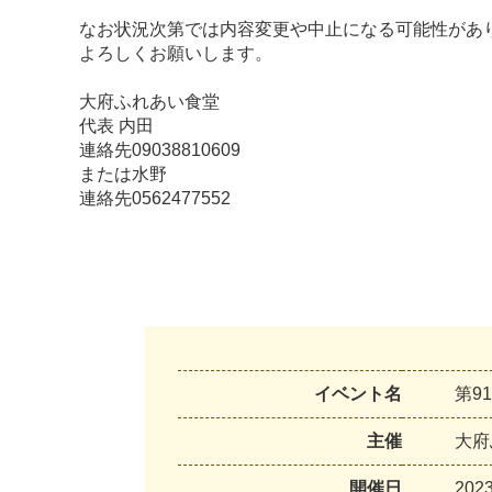
なお状況次第では内容変更や中止になる可能性があ
よろしくお願いします。
大府ふれあい食堂
代表 内田
連絡先09038810609
または水野
連絡先0562477552
イベント名
第9
主催
大
府
開催日
2
0
2