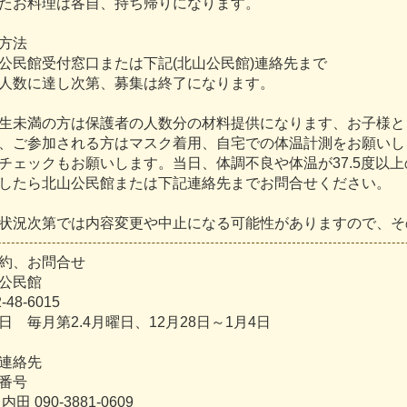
た
お
料
理
は
各
自
、
持
ち
帰
り
に
な
り
ま
す
。
方
法
公
民
館
受
付
窓
口
ま
た
は
下
記
(
北
山
公
民
館
)
連
絡
先
ま
で
人
数
に
達
し
次
第
、
募
集
は
終
了
に
な
り
ま
す
。
生
未
満
の
方
は
保
護
者
の
人
数
分
の
材
料
提
供
に
な
り
ま
す
、
お
子
様
と
、
ご
参
加
さ
れ
る
方
は
マ
ス
ク
着
用
、
自
宅
で
の
体
温
計
測
を
お
願
い
し
チ
ェ
ッ
ク
も
お
願
い
し
ま
す
。
当
日
、
体
調
不
良
や
体
温
が
3
7
.
5
度
以
上
し
た
ら
北
山
公
民
館
ま
た
は
下
記
連
絡
先
ま
で
お
問
合
せ
く
だ
さ
い
。
状
況
次
第
で
は
内
容
変
更
や
中
止
に
な
る
可
能
性
が
あ
り
ま
す
の
で
、
そ
約
、
お
問
合
せ
公
民
館
2
-
4
8
-
6
0
1
5
日
毎
月
第
2
.
4
月
曜
日
、
1
2
月
2
8
日
～
1
月
4
日
連
絡
先
番
号
内
田
0
9
0
-
3
8
8
1
-
0
6
0
9