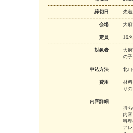
締切日
先
着
会場
大
府
定員
1
6
名
対象者
大
府
の
子
申込方法
北
山
費用
材
料
り
の
内容詳細
持
ち
内
容
料
理
ア
レ