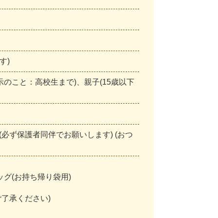
す
)
示
の
こ
と
：
高
校
生
ま
で
)
、
親
子
(
1
5
歳
以
下
(
必
ず
保
護
者
同
伴
で
お
願
い
し
ま
す
)
(
お
つ
ッ
グ
(
お
持
ち
帰
り
袋
用
)
ご
了
承
く
だ
さ
い
)