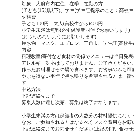
対象 大府市内在住、在学、在勤の方
(子ども(15歳以下)、学生(学生証提示のこと：高校生
材料費
子ども100円、大人(高校生から)400円
小学生未満は無料(必ず保護者同伴でお願いします)
(おつりのないようにお願いします)
持ち物 マスク、エプロン、三角巾、学生証(高校生
内容
料理教室(寄付など食材の関係でメニューは当日発表
アレルギー対応はしておりません、ご了承ください
作ったお料理はその場で食べます。お食事のみも可
やむを得ない事情で持ち帰りを希望される方は、衛
す。
申込方法
下記連絡先まで
募集人数に達し次第、募集は終了になります。
小学生未満の方は保護者の人数分の材料提供になり
なお、ご参加される方はなるべくマスク着用をお願い
下記連絡先までお問合せください(上記の問い合わせ