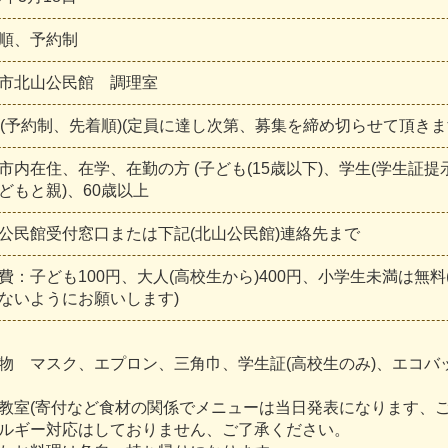
順
、
予
約
制
市
北
山
公
民
館
調
理
室
(
予
約
制
、
先
着
順
)
(
定
員
に
達
し
次
第
、
募
集
を
締
め
切
ら
せ
て
頂
き
ま
市
内
在
住
、
在
学
、
在
勤
の
方
(
子
ど
も
(
1
5
歳
以
下
)
、
学
生
(
学
生
証
提
ど
も
と
親
)
、
6
0
歳
以
上
公
民
館
受
付
窓
口
ま
た
は
下
記
(
北
山
公
民
館
)
連
絡
先
ま
で
費
：
子
ど
も
1
0
0
円
、
大
人
(
高
校
生
か
ら
)
4
0
0
円
、
小
学
生
未
満
は
無
料
な
い
よ
う
に
お
願
い
し
ま
す
)
物
マ
ス
ク
、
エ
プ
ロ
ン
、
三
角
巾
、
学
生
証
(
高
校
生
の
み
)
、
エ
コ
バ
教
室
(
寄
付
な
ど
食
材
の
関
係
で
メ
ニ
ュ
ー
は
当
日
発
表
に
な
り
ま
す
、
ル
ギ
ー
対
応
は
し
て
お
り
ま
せ
ん
、
ご
了
承
く
だ
さ
い
。