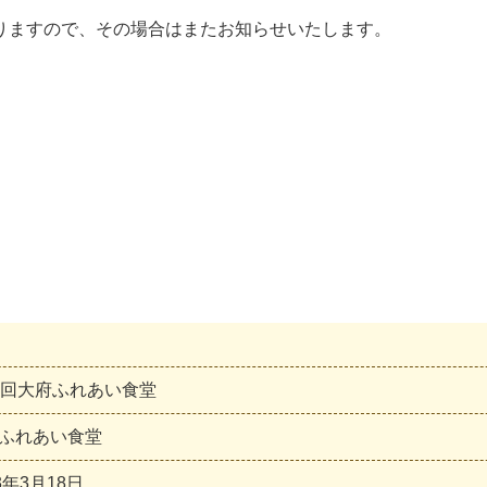
りますので、その場合はまたお知らせいたします。
1回大府ふれあい食堂
ふ
れ
あ
い
食
堂
3
年
3
月
1
8
日