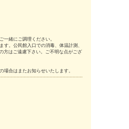
ご
一
緒
に
ご
調
理
く
だ
さ
い
。
ま
す
。
公
民
館
入
口
で
の
消
毒
、
体
温
計
測
、
の
方
は
ご
遠
慮
下
さ
い
。
ご
不
明
な
点
が
ご
ざ
の
場
合
は
ま
た
お
知
ら
せ
い
た
し
ま
す
。