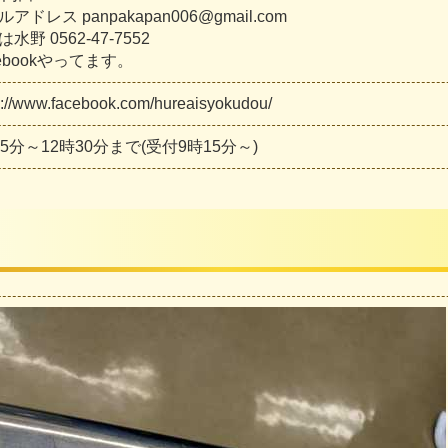
ル
ア
ド
レ
ス
p
a
n
p
a
k
a
p
a
n
0
0
6
@
g
m
a
i
l
.
c
o
m
は
水
野
0
5
6
2
-
4
7
-
7
5
5
2
e
b
o
o
k
や
っ
て
ま
す
。
:
/
/
w
w
w
.
f
a
c
e
b
o
o
k
.
c
o
m
/
h
u
r
e
a
i
s
y
o
k
u
d
o
u
/
5
分
～
1
2
時
3
0
分
ま
で
(
受
付
9
時
1
5
分
～
)