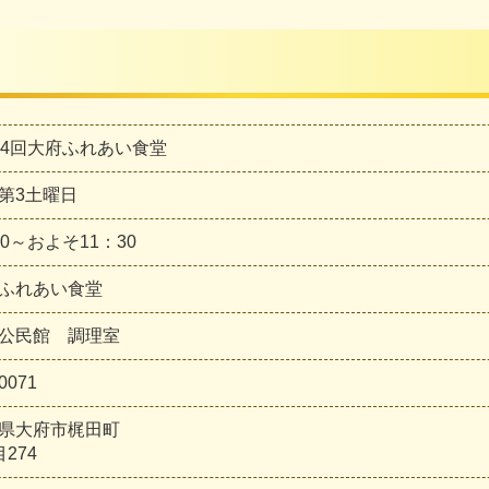
04回大府ふれあい食堂
第3土曜日
30～およそ11：30
ふれあい食堂
公民館 調理室
0071
県大府市梶田町
274