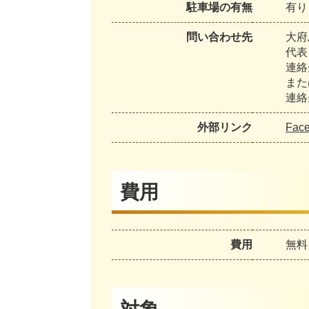
駐車場の有無
有り
問い合わせ先
大府
代表
連絡先
また
連絡先
外部リンク
Fa
費用
費用
無料