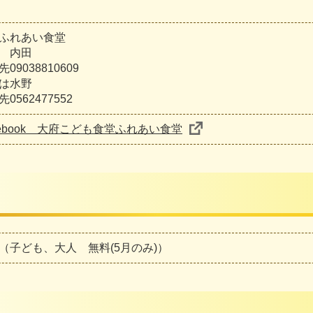
ふれあい食堂
 内田
09038810609
は水野
0562477552
cebook 大府こども食堂ふれあい食堂
（子ども、大人 無料(5月のみ)）