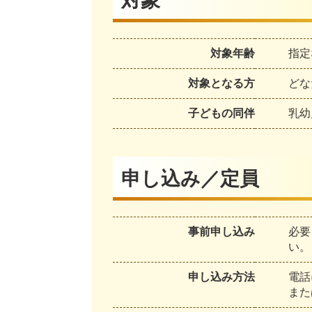
対象
対象年齢
指定
対象となる方
どな
子どもの同伴
乳幼
申し込み／定員
事前申し込み
必要
い。
申し込み方法
電話
また