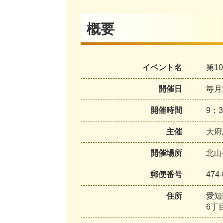
概要
イベント名
第1
開催日
毎月
開催時間
9：
主催
大府
開催場所
北山
郵便番号
474-
住所
愛知
6丁目