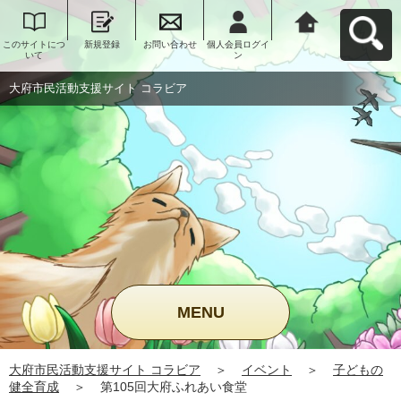
このサイトにつ
新規登録
お問い合わせ
個人会員ログイ
大府市民活動支
いて
ン
援サイト コラビ
アへ戻る
大府市民活動支援サイト コラビア
MENU
大府市民活動支援サイト コラビア
＞
イベント
＞
子どもの
健全育成
＞
第105回大府ふれあい食堂