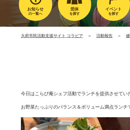
お知らせ
団体
イベント
の一覧へ
を探す
を探す
大府市民活動支援サイト コラビア
＞
活動報告
＞
健
今日はこらび庵シェフ活動でランチを提供させていた
お野菜たっぷりのバランス＆ボリューム満点ランチです(