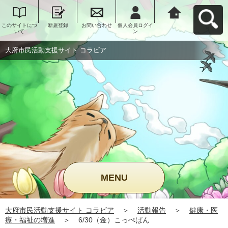
このサイトにつ
新規登録
お問い合わせ
個人会員ログイ
大府市民活動支
いて
ン
援サイト コラビ
アへ戻る
大府市民活動支援サイト コラビア
MENU
大府市民活動支援サイト コラビア
＞
活動報告
＞
健康・医
療・福祉の増進
＞
6/30（金）こっぺぱん