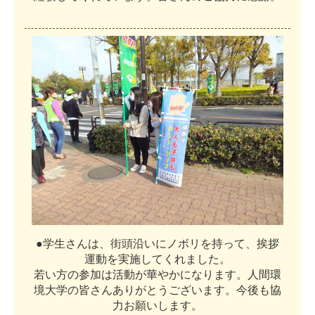
●
学
生
さ
ん
は
、
街
頭
沿
い
に
ノ
ボ
リ
を
持
っ
て
、
挨
拶
運
動
を
実
施
し
て
く
れ
ま
し
た
。
若
い
方
の
参
加
は
活
動
が
華
や
か
に
な
り
ま
す
。
人
間
環
境
大
学
の
皆
さ
ん
あ
り
が
と
う
ご
ざ
い
ま
す
。
今
後
も
協
力
お
願
い
し
ま
す
。