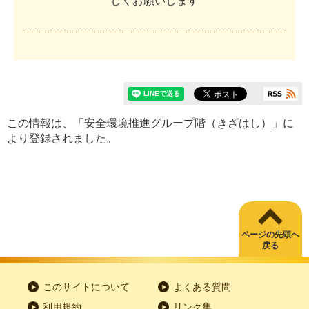
し
く
お
願
い
し
ま
す
この情報は、「
安全環境推進グループ階（きざはし）
」に
より登録されました。
ページの先頭へ
戻る
このサイトについて
よくある質問
利用規約
リンク集