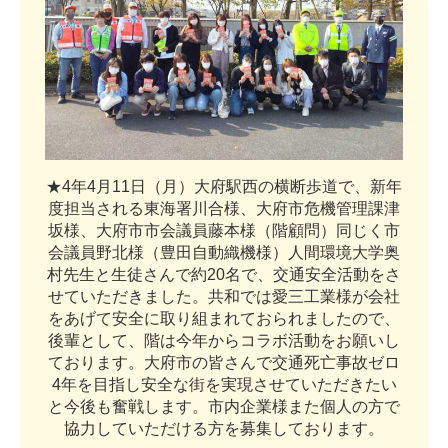
★
4
年
4
月
1
1
日
（
月
）
大
府
駅
西
の
横
断
歩
道
で
、
新
年
度
担
当
さ
れ
る
東
海
署
川
合
様
、
大
府
市
危
機
管
理
課
津
坂
様
、
大
府
市
市
会
議
員
藤
本
様
（
階
顧
問
）
同
じ
く
市
会
議
員
野
北
様
（
豊
田
自
動
織
機
様
）
人
間
環
境
大
学
奥
村
先
生
と
生
徒
さ
ん
で
約
2
0
名
で
、
交
通
安
全
活
動
を
さ
せ
て
い
た
だ
き
ま
し
た
。
共
和
で
は
愛
三
工
業
様
が
会
社
を
あ
げ
て
安
全
に
取
り
組
ま
れ
て
お
ら
れ
ま
し
た
の
で
、
後
輩
と
し
て
、
階
は
今
年
か
ら
コ
ラ
ボ
活
動
を
お
願
い
し
て
お
り
ま
す
。
大
府
市
の
皆
さ
ん
で
交
通
死
亡
事
故
ゼ
ロ
4
年
を
目
指
し
安
全
な
街
を
実
現
さ
せ
て
い
た
だ
き
た
い
と
今
後
も
奮
戦
し
ま
す
。
市
内
企
業
様
ま
た
個
人
の
方
で
協
力
し
て
い
た
だ
け
る
方
を
募
集
し
て
お
り
ま
す
。