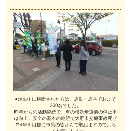
●
活
動
中
に
横
断
さ
れ
た
方
は
、
通
勤
・
通
学
で
お
よ
そ
2
0
0
名
で
し
た
。
昨
年
か
ら
の
活
動
継
続
で
、
車
の
横
断
歩
道
前
の
停
止
率
は
向
上
。
安
全
の
基
本
の
継
続
で
大
府
市
交
通
事
故
死
ゼ
ロ
4
年
を
目
標
に
市
民
の
皆
さ
ん
で
取
組
ま
す
の
で
よ
ろ