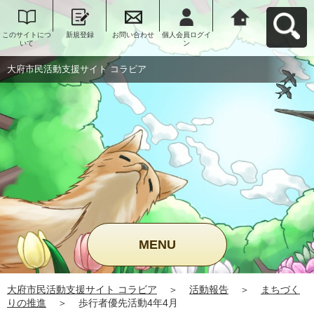
このサイトにつ
新規登録
お問い合わせ
個人会員ログイ
大府市民活動支
いて
ン
援サイト コラビ
アへ戻る
大府市民活動支援サイト コラビア
MENU
大府市民活動支援サイト コラビア
＞
活動報告
＞
まちづく
りの推進
＞
歩行者優先活動4年4月