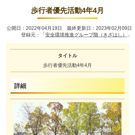
歩行者優先活動4年4月
公開日：2022年04月19日 最終更新日：2023年02月09日
登録元：「
安全環境推進グループ階（きざはし）
」
タイトル
歩
行
者
優
先
活
動
4
年
4
月
詳細