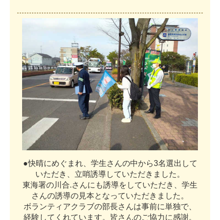
●
快
晴
に
め
ぐ
ま
れ
、
学
生
さ
ん
の
中
か
ら
3
名
選
出
し
て
い
た
だ
き
、
立
哨
誘
導
し
て
い
た
だ
き
ま
し
た
。
東
海
署
の
川
合
.
さ
ん
に
も
誘
導
を
し
て
い
た
だ
き
、
学
生
さ
ん
の
誘
導
の
見
本
と
な
っ
て
い
た
だ
き
ま
し
た
。
ボ
ラ
ン
テ
ィ
ア
ク
ラ
ブ
の
部
長
さ
ん
は
事
前
に
単
独
で
、
経
験
し
て
く
れ
て
い
ま
す
。
皆
さ
ん
の
ご
協
力
に
感
謝
。