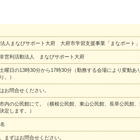
O法人まなびサポート大府 大府市学習支援事業「まなポート
非
営
利
活
動
法
人
ま
な
び
サ
ポ
ー
ト
大
府
土
曜
日
の
1
3
時
3
0
分
か
ら
1
7
時
3
0
分
（
勤
務
す
る
会
場
に
よ
り
変
動
あ
り
。
）
は
お
問
合
せ
く
だ
さ
い
。
市
内
の
公
民
館
に
て
。
（
横
根
公
民
館
、
東
山
公
民
館
、
長
草
公
民
館
、
決
定
し
ま
す
。
）
名
。
ま
ず
は
お
問
合
せ
く
だ
さ
い
。