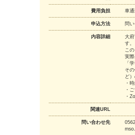
費用負担
車
通
申込方法
問
い
内容詳細
大
府
す
。
こ
の
実
際
「
学
そ
の
ど
）
・
時
・
ご
・
Z
関連URL
問い合わせ先
0
5
6
m
s
o
.