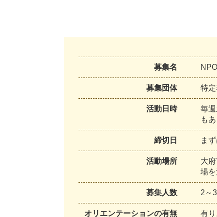
募集名
NP
募集団体
特
定
活動日時
毎
週
も
あ
締切日
ま
ず
活動場所
大
府
場
を
募集人数
2
～
3
オリエンテーションの有無
有
り