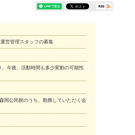
」運営管理スタッフの募集
り
。
今
後
、
活
動
時
間
も
多
少
変
動
の
可
能
性
森
岡
公
民
館
の
う
ち
、
勤
務
し
て
い
た
だ
く
会