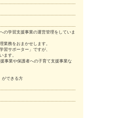
へ
の
学
習
支
援
事
業
の
運
営
管
理
を
し
て
い
ま
理
業
務
を
お
ま
か
せ
し
ま
す
。
学
習
サ
ポ
ー
タ
ー
」
で
す
が
、
い
ま
す
。
支
援
事
業
や
保
護
者
へ
の
子
育
て
支
援
事
業
な
）
が
で
き
る
方