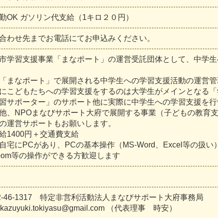
勤
O
K
ガ
ソ
リ
ン
代
支
給
（
1
キ
ロ
２
０
円
）
合
わ
せ
先
ま
で
お
電
話
に
て
お
申
込
み
く
だ
さ
い
。
市
学
習
支
援
事
業
「
ま
な
ポ
ー
ト
」
の
運
営
受
託
団
体
と
し
て
、
中
学
生
「
ま
な
ポ
ー
ト
」
で
展
開
さ
れ
る
中
学
生
へ
の
学
習
支
援
活
動
の
運
営
管
に
こ
ど
も
た
ち
へ
の
学
習
支
援
を
す
る
の
は
大
学
生
が
メ
イ
ン
と
な
る
「
習
サ
ポ
ー
タ
ー
」
の
サ
ポ
ー
ト
他
に
実
際
に
中
学
生
へ
の
学
習
支
援
を
行
他
、
N
P
O
ま
な
び
サ
ポ
ー
ト
大
府
で
展
開
す
る
事
業
（
子
ど
も
の
教
育
の
運
営
サ
ポ
ー
ト
も
お
願
い
し
ま
す
。
給
1
4
0
0
円
＋
交
通
費
支
給
自
宅
に
P
C
が
あ
り
、
P
C
の
基
本
操
作
（
M
S
-
W
o
r
d
、
E
x
c
e
l
等
の
扱
い
o
o
m
等
の
操
作
が
で
き
る
方
歓
迎
し
ま
す
2
-
4
6
-
1
3
1
7
特
定
非
営
利
活
動
法
人
ま
な
び
サ
ポ
ー
ト
大
府
事
務
局
k
a
z
u
y
u
k
i
.
t
o
k
i
y
a
s
u
@
g
m
a
i
l
.
c
o
m
（
代
表
理
事
時
安
）