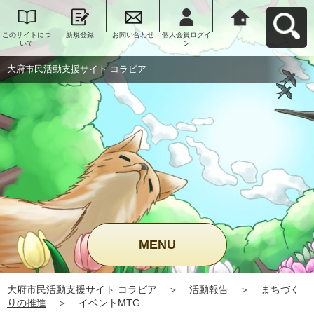
このサイトにつ
新規登録
お問い合わせ
個人会員ログイ
大府市民活動支
いて
ン
援サイト コラビ
アへ戻る
大府市民活動支援サイト コラビア
MENU
大府市民活動支援サイト コラビア
＞
活動報告
＞
まちづく
りの推進
＞
イベントMTG