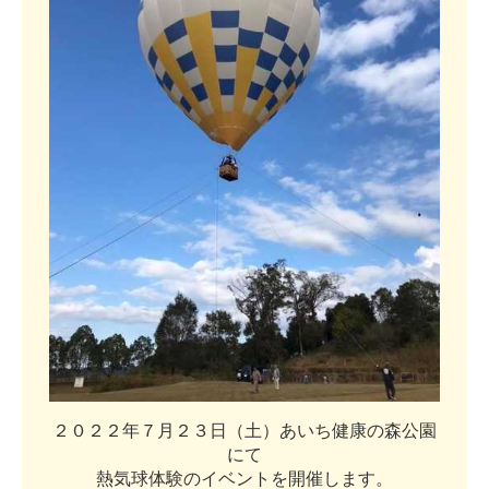
２
０
２
２
年
７
月
２
３
日
（
土
）
あ
い
ち
健
康
の
森
公
園
に
て
熱
気
球
体
験
の
イ
ベ
ン
ト
を
開
催
し
ま
す
。