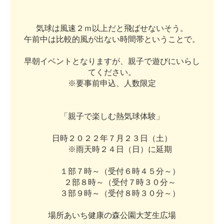
気
球
は
風
速
２
ｍ
以
上
だ
と
飛
ば
せ
な
い
そ
う
。
午
前
中
は
比
較
的
風
が
出
な
い
時
間
帯
と
い
う
こ
と
で
。
早
朝
イ
ベ
ン
ト
と
な
り
ま
す
が
、
親
子
で
遊
び
に
い
ら
し
て
く
だ
さ
い
。
※
要
事
前
申
込
、
人
数
限
定
「
親
子
で
楽
し
む
熱
気
球
体
験
」
日
時
２
０
２
２
年
７
月
２
３
日
（
土
）
※
雨
天
時
２
４
日
（
日
）
に
延
期
１
部
７
時
～
（
受
付
６
時
４
５
分
～
）
２
部
８
時
～
（
受
付
７
時
３
０
分
～
３
部
９
時
～
（
受
付
８
時
３
０
分
～
）
場
所
あ
い
ち
健
康
の
森
公
園
大
芝
生
広
場