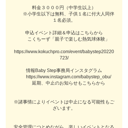
料
金
３
０
０
０
円
（
中
学
生
以
上
）
※
小
学
生
以
下
は
無
料
、
子
供
１
名
に
付
大
人
同
伴
１
名
必
須
。
申
込
イ
ベ
ン
ト
詳
細
＆
申
込
は
こ
ち
ら
か
ら
こ
く
ち
ー
ず
「
親
子
で
楽
し
む
熱
気
球
体
験
」
h
t
t
p
s
:
/
/
w
w
w
.
k
o
k
u
c
h
p
r
o
.
c
o
m
/
e
v
e
n
t
/
b
a
b
y
s
t
e
p
2
0
2
2
0
7
2
3
/
情
報
B
a
b
y
S
t
e
p
事
務
局
イ
ン
ス
タ
グ
ラ
ム
h
t
t
p
s
:
/
/
w
w
w
.
i
n
s
t
a
g
r
a
m
.
c
o
m
/
b
a
b
y
s
t
e
p
_
o
b
u
/
延
期
、
中
止
の
お
知
ら
せ
も
こ
ち
ら
か
ら
※
諸
事
情
に
よ
り
イ
ベ
ン
ト
は
中
止
に
な
る
可
能
性
も
ご
ざ
い
ま
す
。
安
全
管
理
に
つ
と
め
な
が
ら
、
楽
し
い
イ
ベ
ン
ト
と
な
る