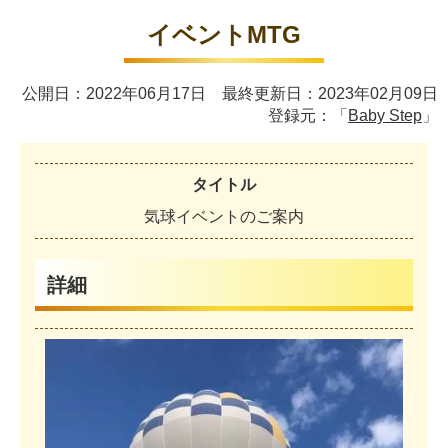
イベントMTG
公開日：2022年06月17日 最終更新日：2023年02月09日
登録元：「
Baby Step
」
タイトル
気
球
イ
ベ
ン
ト
の
ご
案
内
詳細