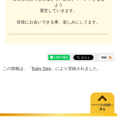
よ
う
運
営
し
て
い
き
ま
す
。
皆
様
に
お
会
い
で
き
る
事
、
楽
し
み
に
し
て
ま
す
。
この情報は、「
Baby Step
」により登録されました。
ページの先頭へ
戻る