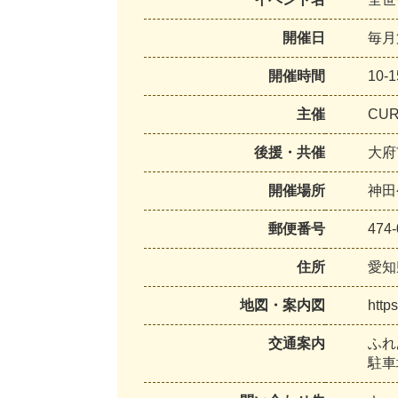
開催日
毎月
開催時間
10-
主催
CUR
後援・共催
大府
開催場所
神田
郵便番号
474-
住所
愛知
地図・案内図
http
交通案内
ふれ
駐車