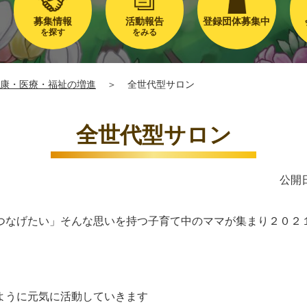
募集情報
活動報告
登録団体募集中
を探す
をみる
康・医療・福祉の増進
＞
全世代型サロン
全世代型サロン
公開日
なげたい」そんな思いを持つ子育て中のママが集まり２０２１年
ように元気に活動していきます