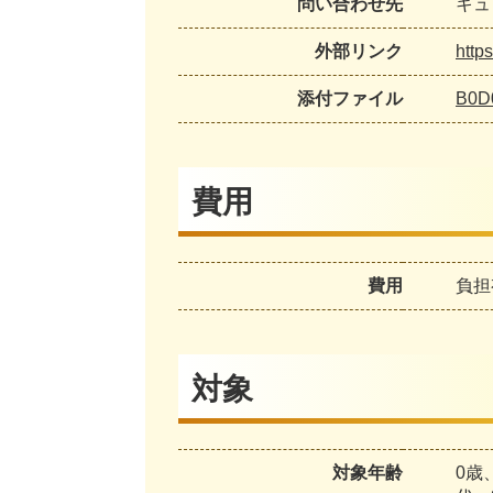
問い合わせ先
キュリ
外部リンク
http
添付ファイル
B0D
費用
費用
負担
対象
対象年齢
0歳