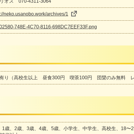
オス 070-4311-3064
s://neko.usanobo.work/archives/1
02580-748E-4C70-8116-698DC7EEF33F.png
有り（高校生以上 昼食300円 喫茶100円 団欒のみ無料 
、1歳、2歳、3歳、4歳、5歳、小学生、中学生、高校生、18〜29