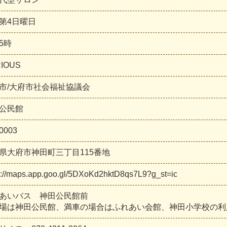
第4日曜日
15時
IOUS
市/大府市社会福祉協議会
公民館
0003
県大府市神田町三丁目115番地
s://maps.app.goo.gl/5DXoKd2hktD8qs7L9?g_st=ic
あいバス 神田公民館前
場は神田公民館、満車の場合はふれあい会館、神田小学校の利