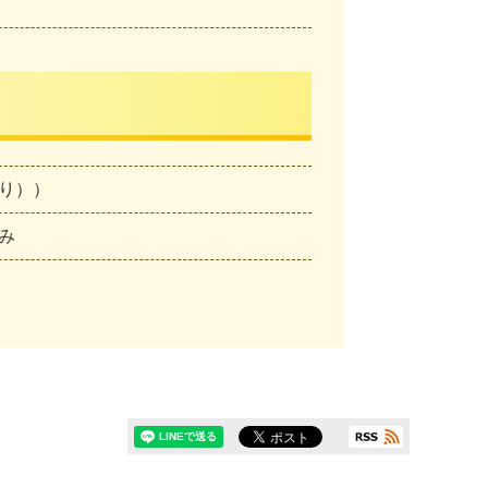
り））
み