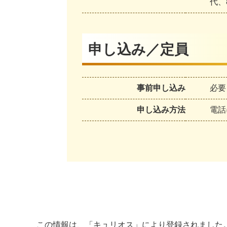
代、
申し込み／定員
事前申し込み
必要
申し込み方法
電話
この情報は、「
キュリオス
」により登録されました