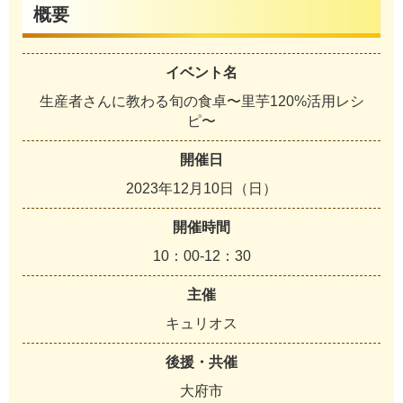
概要
イベント名
生産者さんに教わる旬の食卓〜里芋120%活用レシ
ピ〜
開催日
2023年12月10日（日）
開催時間
10：00-12：30
主催
キュリオス
後援・共催
大府市