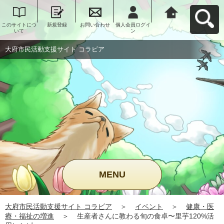
このサイトにつ
新規登録
お問い合わせ
個人会員ログイ
大府市民活動支
いて
ン
援サイト コラビ
アへ戻る
大府市民活動支援サイト コラビア
MENU
大府市民活動支援サイト コラビア
＞
イベント
＞
健康・医
療・福祉の増進
＞
生産者さんに教わる旬の食卓〜里芋120%活