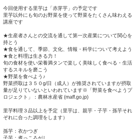
今回使用する里芋は「赤芽芋」の予定です
里芋以外にも旬のお野菜を使って野菜をたくさん味わえる
講座です
★生産者さんとの交流を通して第一次産業について関心を
持とう
★食を通して、季節、文化、情報・科学について考えよう
★食と料理は生きる力！
旬の食材を使い栄養満タンで楽しく美味しく食べる・生活
するスキルを磨こう
★野菜を食べよう♪
野菜摂取は３５０g/日（成人）が推奨されていますが摂取
量が足りていないといわれています※「野菜を食べようプ
ロジェクト」：農林水産省 (maff.go.jp)
里芋料理３品以上を予定（里芋は、親芋・子芋・孫芋それ
ぞれに合った調理をします）
孫芋：衣かつぎ
子芋：煮っころがし