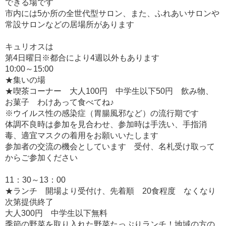
できる場です
市内には5か所の全世代型サロン、また、ふれあいサロンや
常設サロンなどの居場所があります
キュリオスは
第4日曜日※都合により4週以外もあります
10:00～15:00
★集いの場
★喫茶コーナー 大人100円 中学生以下50円 飲み物、
お菓子 わけあって食べてね♪
※ウイルス性の感染症（胃腸風邪など）の流行期です
体調不良時は参加を見合わせ、参加時は手洗い、手指消
毒、適宜マスクの着用をお願いいたします
参加者の交流の機会としています 受付、名札受け取って
からご参加ください
11：30～13：00
★ランチ 開場より受付け、先着順 20食程度 なくなり
次第提供終了
大人300円 中学生以下無料
季節の野菜を取り入れた野菜たっぷりランチ！地域の方の