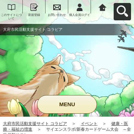
このサイトにつ
新規登録
お問い合わせ
個人会員ログイ
大府市民活動支
いて
ン
援サイト コラビ
アへ戻る
大府市民活動支援サイト コラビア
MENU
大府市民活動支援サイト コラビア
＞
イベント
＞
健康・医
療・福祉の増進
＞
サイエンスラボ/新春カードゲーム大会 ～全