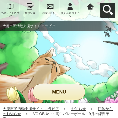
このサイトにつ
新規登録
お問い合わせ
個人会員ログイ
大府市民活動支
いて
ン
援サイト コラビ
アへ戻る
大府市民活動支援サイト コラビア
MENU
大府市民活動支援サイト コラビア
＞
お知らせ
＞
団体から
のお知らせ
＞
VC OBU/中・高生バレーボール 9月の練習予