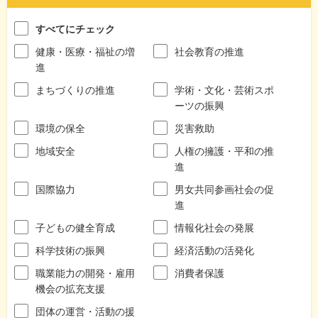
すべてにチェック
健康・医療・福祉の増
社会教育の推進
進
まちづくりの推進
学術・文化・芸術スポ
ーツの振興
環境の保全
災害救助
地域安全
人権の擁護・平和の推
進
国際協力
男女共同参画社会の促
進
子どもの健全育成
情報化社会の発展
科学技術の振興
経済活動の活発化
職業能力の開発・雇用
消費者保護
機会の拡充支援
団体の運営・活動の援