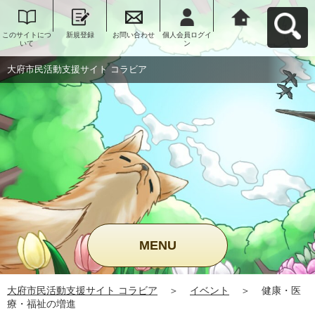
このサイトにつ
新規登録
お問い合わせ
個人会員ログイ
大府市民活動支
いて
ン
援サイト コラビ
アへ戻る
大府市民活動支援サイト コラビア
MENU
大府市民活動支援サイト コラビア
＞
イベント
＞
健康・医
療・福祉の増進