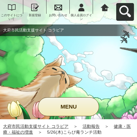
このサイトにつ
新規登録
お問い合わせ
個人会員ログイ
大府市民活動支
いて
ン
援サイト コラビ
アへ戻る
大府市民活動支援サイト コラビア
MENU
大府市民活動支援サイト コラビア
＞
活動報告
＞
健康・医
療・福祉の増進
＞
5/26(木)こらび庵ランチ活動