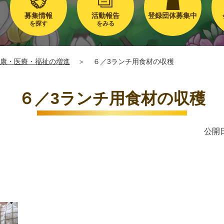
募集情報
活動報告
登録団体募集中
を探す
をみる
康・医療・福祉の増進
＞
６／3ランチ用食材の収穫
６／3ランチ用食材の収穫
公開日