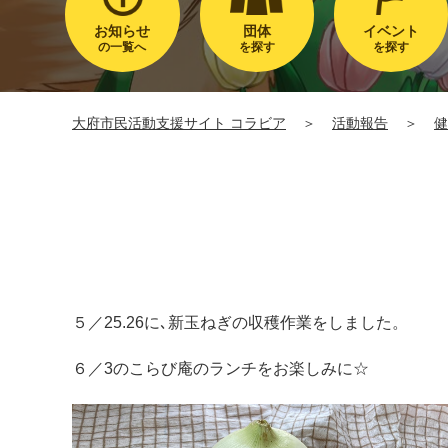
お知らせ
団体
イベント
の一覧へ
を探す
を探す
大府市民活動支援サイト コラビア
＞
活動報告
＞
健
５／25.26に､新玉ねぎの収穫作業をしました。
６／3のこらび庵のランチをお楽しみに☆