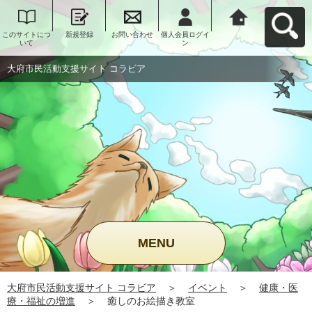
このサイトにつ
新規登録
お問い合わせ
個人会員ログイ
大府市民活動支
いて
ン
援サイト コラビ
アへ戻る
大府市民活動支援サイト コラビア
MENU
大府市民活動支援サイト コラビア
＞
イベント
＞
健康・医
療・福祉の増進
＞
癒しのお絵描き教室