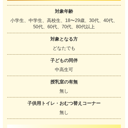
対象年齢
小学生、中学生、高校生、18〜29歳、30代、40代、
50代、60代、70代、80代以上
対象となる方
どなたでも
子どもの同伴
中高生可
授乳室の有無
無し
子供用トイレ・おむつ替えコーナー
無し