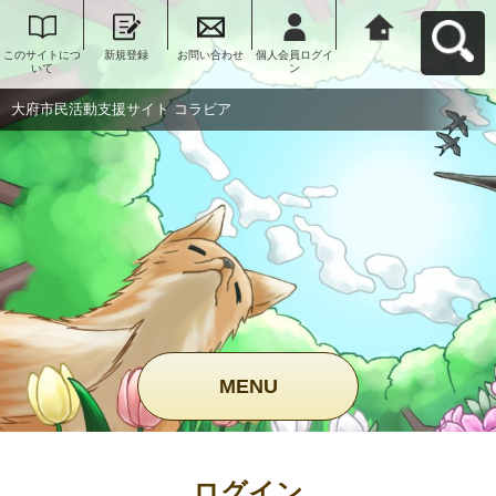
このサイトにつ
新規登録
お問い合わせ
個人会員ログイ
大府市民活動支
いて
ン
援サイト コラビ
アへ戻る
大府市民活動支援サイト コラビア
MENU
ログイン