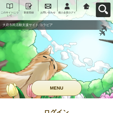
このサイトにつ
新規登録
お問い合わせ
個人会員ログイ
大府市民活動支
いて
ン
援サイト コラビ
アへ戻る
大府市民活動支援サイト コラビア
MENU
ログイン