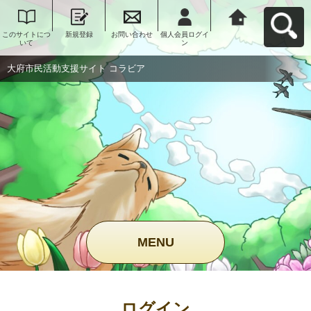
このサイトにつ
新規登録
お問い合わせ
個人会員ログイ
大府市民活動支
いて
ン
援サイト コラビ
アへ戻る
大府市民活動支援サイト コラビア
MENU
ログイン