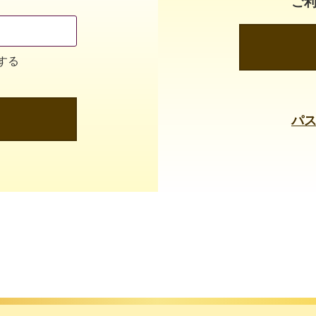
ご
する
パ