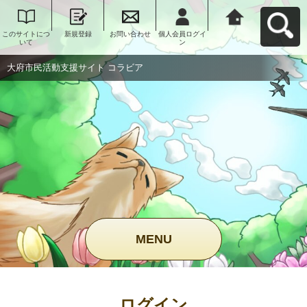
このサイトにつ
新規登録
お問い合わせ
個人会員ログイ
大府市民活動支
いて
ン
援サイト コラビ
アへ戻る
大府市民活動支援サイト コラビア
MENU
ログイン