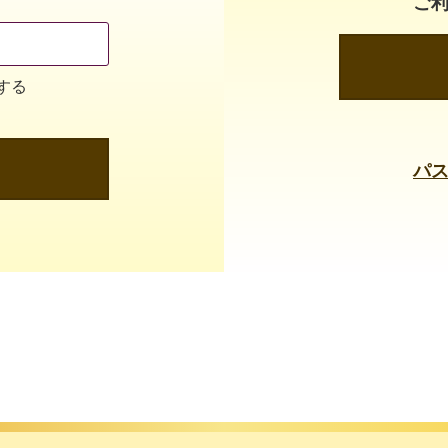
ご
する
パ