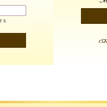
ご
する
パ