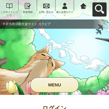
このサイトにつ
新規登録
お問い合わせ
個人会員ログイ
大府市民活動支
いて
ン
援サイト コラビ
アへ戻る
大府市民活動支援サイト コラビア
MENU
ログイン