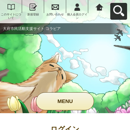
このサイトにつ
新規登録
お問い合わせ
個人会員ログイ
大府市民活動支
いて
ン
援サイト コラビ
アへ戻る
大府市民活動支援サイト コラビア
MENU
ログイン