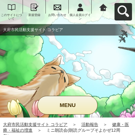
このサイトにつ
新規登録
お問い合わせ
個人会員ログイ
大府市民活動支
いて
ン
援サイト コラビ
アへ戻る
大府市民活動支援サイト コラビア
MENU
大府市民活動支援サイト コラビア
＞
活動報告
＞
健康・医
療・福祉の増進
＞
ミニ朗読会(朗読グループそよかぜ12周