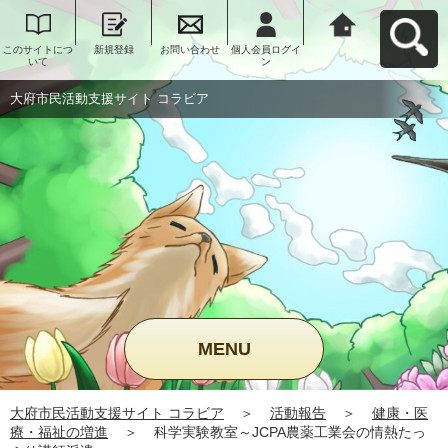
このサイトにつ
新規登録
お問い合わせ
個人会員ログイ
大府市民活動支
いて
ン
援サイト コラビ
アへ戻る
大府市民活動支援サイト コラビア
MENU
大府市民活動支援サイト コラビア
＞
活動報告
＞
健康・医
療・福祉の増進
＞
科学実験教室～JCPA農薬工業会の情熱たっ