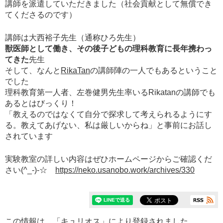
講師を派遣していただきました（社会貢献として無償でき
てくださるのです）
講師は大西裕子先生（通称ひろ先生）
獣医師として働き、その後子どもの理科教育に長年携わっ
てきた
先生
そして、なんと
RikaTan
の講師陣の一人でもある
ということ
でした
理科教育第一人者、左巻健男先生率いるRikatanの講師でも
あるとはびっくり！
「教えるのではなくて自分で探求して考えられるようにす
る。教えてあげない、私は厳しいからね」
と事前にお話し
されています
実験教室の詳しい内容はぜひホームページからご確認くだ
さい(^_-)-☆
https://neko.usanobo.work/archives/330
この情報は、「
キュリオス
」により登録されました。