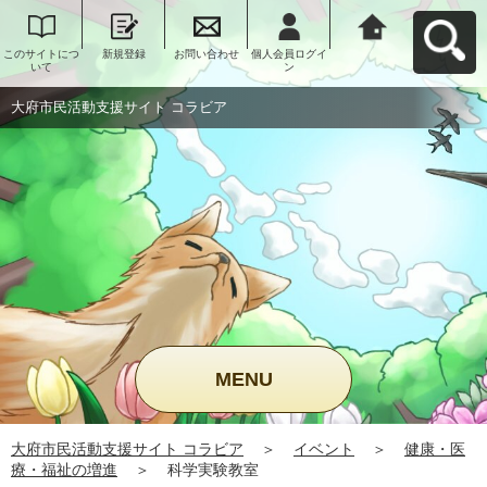
このサイトにつ
新規登録
お問い合わせ
個人会員ログイ
大府市民活動支
いて
ン
援サイト コラビ
アへ戻る
大府市民活動支援サイト コラビア
MENU
大府市民活動支援サイト コラビア
＞
イベント
＞
健康・医
療・福祉の増進
＞
科学実験教室