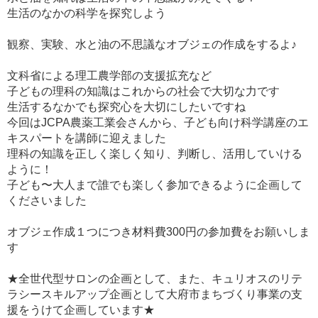
生活のなかの科学を探究しよう
観察、実験、水と油の不思議なオブジェの作成をするよ♪
文科省による理工農学部の支援拡充など
子どもの理科の知識はこれからの社会で大切な力です
生活するなかでも探究心を大切にしたいですね
今回はJCPA農薬工業会さんから、子ども向け科学講座のエ
キスパートを講師に迎えました
理科の知識を正しく楽しく知り、判断し、活用していける
ように！
子ども〜大人まで誰でも楽しく参加できるように企画して
くださいました
オブジェ作成１つにつき材料費300円の参加費をお願いしま
す
★全世代型サロンの企画として、また、キュリオスのリテ
ラシースキルアップ企画として大府市まちづくり事業の支
援をうけて企画しています★