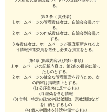
5
大
府
市
民
活
動
支
援
サ
イ
ト
へ
の
登
録
を
基
本
と
す
る
。
第
３
条
（
責
任
者
)
1
ホ
ー
ム
ペ
ー
ジ
の
管
理
責
任
者
は
、
自
治
会
会
長
と
す
る
。
2
ホ
ー
ム
ペ
ー
ジ
の
作
成
責
任
者
は
、
自
治
会
副
会
長
と
す
る
。
3
各
責
任
者
は
、
ホ
ー
ム
ペ
ー
ジ
が
適
宜
更
新
さ
れ
る
よ
う
情
報
推
進
委
員
を
選
任
し
必
要
な
措
置
を
と
る
。
第
4
条
(
掲
載
内
容
及
び
禁
止
事
項
)
1
ホ
ー
ム
ペ
ー
ジ
の
記
載
内
容
は
、
第
2
条
の
目
的
に
沿
っ
た
も
の
と
す
る
。
2
ホ
ー
ム
ペ
ー
ジ
の
健
全
な
管
理
運
営
を
行
う
た
め
、
次
の
内
容
は
掲
載
禁
止
と
す
る
。
(
1
)
公
序
良
俗
に
反
す
る
も
の
(
2
)
虚
偽
を
含
む
情
報
(
3
)
営
利
、
特
定
の
政
党
や
政
治
活
動
、
宗
教
活
動
な
ど
を
目
的
と
す
る
も
の
(
4
)
個
人
や
団
体
を
誹
謗
中
傷
す
る
も
の