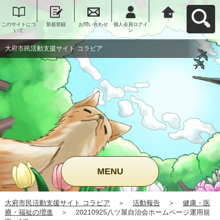
このサイトにつ
新規登録
お問い合わせ
個人会員ログイ
大府市民活動支
いて
ン
援サイト コラビ
アへ戻る
大府市民活動支援サイト コラビア
MENU
大府市民活動支援サイト コラビア
＞
活動報告
＞
健康・医
療・福祉の増進
＞
20210925八ツ屋自治会ホームページ運用規