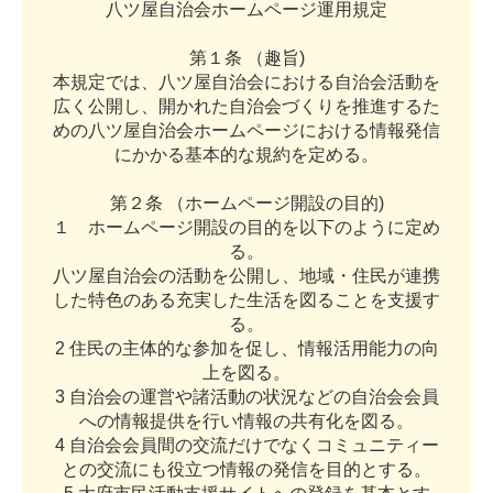
八
ツ
屋
自
治
会
ホ
ー
ム
ペ
ー
ジ
運
用
規
定
第
１
条
（
趣
旨
)
本
規
定
で
は
、
八
ツ
屋
自
治
会
に
お
け
る
自
治
会
活
動
を
広
く
公
開
し
、
開
か
れ
た
自
治
会
づ
く
り
を
推
進
す
る
た
め
の
八
ツ
屋
自
治
会
ホ
ー
ム
ペ
ー
ジ
に
お
け
る
情
報
発
信
に
か
か
る
基
本
的
な
規
約
を
定
め
る
。
第
２
条
（
ホ
ー
ム
ペ
ー
ジ
開
設
の
目
的
)
１
ホ
ー
ム
ペ
ー
ジ
開
設
の
目
的
を
以
下
の
よ
う
に
定
め
る
。
八
ツ
屋
自
治
会
の
活
動
を
公
開
し
、
地
域
・
住
民
が
連
携
し
た
特
色
の
あ
る
充
実
し
た
生
活
を
図
る
こ
と
を
支
援
す
る
。
2
住
民
の
主
体
的
な
参
加
を
促
し
、
情
報
活
用
能
力
の
向
上
を
図
る
。
3
自
治
会
の
運
営
や
諸
活
動
の
状
況
な
ど
の
自
治
会
会
員
へ
の
情
報
提
供
を
行
い
情
報
の
共
有
化
を
図
る
。
4
自
治
会
会
員
間
の
交
流
だ
け
で
な
く
コ
ミ
ュ
ニ
テ
ィ
ー
と
の
交
流
に
も
役
立
つ
情
報
の
発
信
を
目
的
と
す
る
。