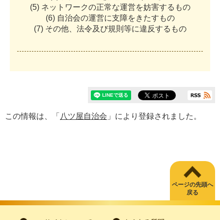
(
5
)
ネ
ッ
ト
ワ
ー
ク
の
正
常
な
運
営
を
妨
害
す
る
も
の
(
6
)
自
治
会
の
運
営
に
支
障
を
き
た
す
も
の
(
7
)
そ
の
他
、
法
令
及
び
規
則
等
に
違
反
す
る
も
の
この情報は、「
八ツ屋自治会
」により登録されました。
ページの先頭へ
戻る