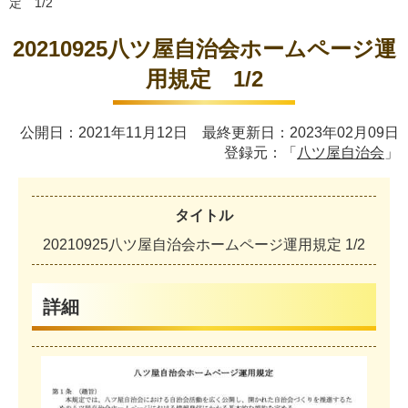
定 1/2
20210925八ツ屋自治会ホームページ運
用規定 1/2
公開日：2021年11月12日 最終更新日：2023年02月09日
登録元：「
八ツ屋自治会
」
タイトル
2
0
2
1
0
9
2
5
八
ツ
屋
自
治
会
ホ
ー
ム
ペ
ー
ジ
運
用
規
定
1
/
2
詳細