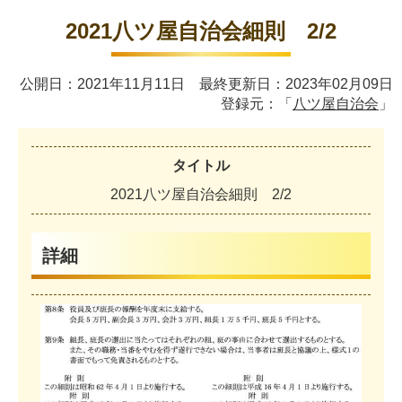
2021八ツ屋自治会細則 2/2
公開日：2021年11月11日 最終更新日：2023年02月09日
登録元：「
八ツ屋自治会
」
タイトル
2
0
2
1
八
ツ
屋
自
治
会
細
則
2
/
2
詳細