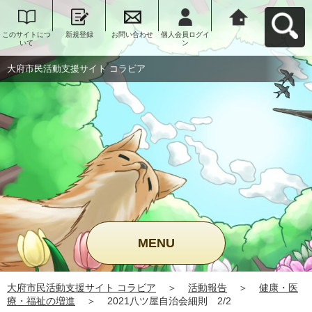
このサイトにつ
新規登録
お問い合わせ
個人会員ログイ
大府市民活動支
いて
ン
援サイト コラビ
アへ戻る
大府市民活動支援サイト コラビア
MENU
大府市民活動支援サイト コラビア
＞
活動報告
＞
健康・医
療・福祉の増進
＞
2021八ツ屋自治会細則 2/2