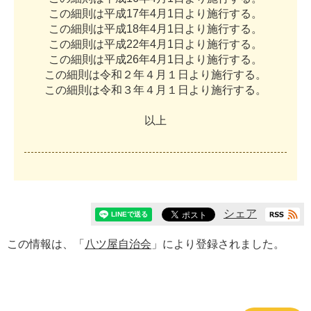
こ
の
細
則
は
平
成
1
7
年
4
月
1
日
よ
り
施
行
す
る
。
こ
の
細
則
は
平
成
1
8
年
4
月
1
日
よ
り
施
行
す
る
。
こ
の
細
則
は
平
成
2
2
年
4
月
1
日
よ
り
施
行
す
る
。
こ
の
細
則
は
平
成
2
6
年
4
月
1
日
よ
り
施
行
す
る
。
こ
の
細
則
は
令
和
２
年
４
月
１
日
よ
り
施
行
す
る
。
こ
の
細
則
は
令
和
３
年
４
月
１
日
よ
り
施
行
す
る
。
以
上
シェア
この情報は、「
八ツ屋自治会
」により登録されました。