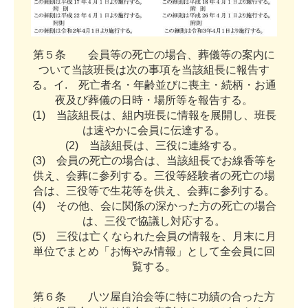
第
５
条
会
員
等
の
死
亡
の
場
合
、
葬
儀
等
の
案
内
に
つ
い
て
当
該
班
長
は
次
の
事
項
を
当
該
組
長
に
報
告
す
る
。
イ
.
死
亡
者
名
・
年
齢
並
び
に
喪
主
・
続
柄
・
お
通
夜
及
び
葬
儀
の
日
時
・
場
所
等
を
報
告
す
る
。
(
1
)
当
該
組
長
は
、
組
内
班
長
に
情
報
を
展
開
し
、
班
長
は
速
や
か
に
会
員
に
伝
達
す
る
。
(
2
)
当
該
組
長
は
、
三
役
に
連
絡
す
る
。
(
3
)
会
員
の
死
亡
の
場
合
は
、
当
該
組
長
で
お
線
香
等
を
供
え
、
会
葬
に
参
列
す
る
。
三
役
等
経
験
者
の
死
亡
の
場
合
は
、
三
役
等
で
生
花
等
を
供
え
、
会
葬
に
参
列
す
る
。
(
4
)
そ
の
他
、
会
に
関
係
の
深
か
っ
た
方
の
死
亡
の
場
合
は
、
三
役
で
協
議
し
対
応
す
る
。
(
5
)
三
役
は
亡
く
な
ら
れ
た
会
員
の
情
報
を
、
月
末
に
月
単
位
で
ま
と
め
「
お
悔
や
み
情
報
」
と
し
て
全
会
員
に
回
覧
す
る
。
第
６
条
八
ツ
屋
自
治
会
等
に
特
に
功
績
の
合
っ
た
方