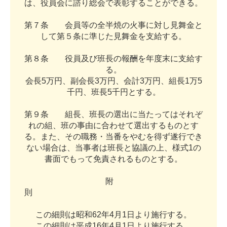
は
、
役
員
会
に
諮
り
総
会
で
表
彰
す
る
こ
と
が
で
き
る
。
第
７
条
会
員
等
の
全
半
焼
の
火
事
に
対
し
見
舞
金
と
し
て
第
５
条
に
準
じ
た
見
舞
金
を
支
給
す
る
。
第
８
条
役
員
及
び
班
長
の
報
酬
を
年
度
末
に
支
給
す
る
。
会
長
5
万
円
、
副
会
長
3
万
円
、
会
計
3
万
円
、
組
長
1
万
5
千
円
、
班
長
5
千
円
と
す
る
。
第
９
条
組
長
、
班
長
の
選
出
に
当
た
っ
て
は
そ
れ
ぞ
れ
の
組
、
班
の
事
由
に
合
わ
せ
て
選
出
す
る
も
の
と
す
る
。
ま
た
、
そ
の
職
務
・
当
番
を
や
む
を
得
ず
遂
行
で
き
な
い
場
合
は
、
当
事
者
は
班
長
と
協
議
の
上
、
様
式
1
の
書
面
で
も
っ
て
免
責
さ
れ
る
も
の
と
す
る
。
附
則
こ
の
細
則
は
昭
和
6
2
年
4
月
1
日
よ
り
施
行
す
る
。
こ
の
細
則
は
平
成
1
6
年
4
月
1
日
よ
り
施
行
す
る
。