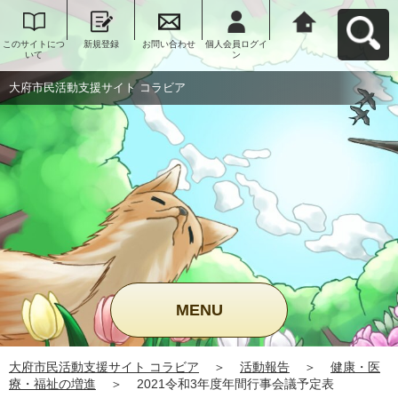
このサイトにつ
新規登録
お問い合わせ
個人会員ログイ
大府市民活動支
いて
ン
援サイト コラビ
アへ戻る
大府市民活動支援サイト コラビア
MENU
大府市民活動支援サイト コラビア
＞
活動報告
＞
健康・医
療・福祉の増進
＞
2021令和3年度年間行事会議予定表