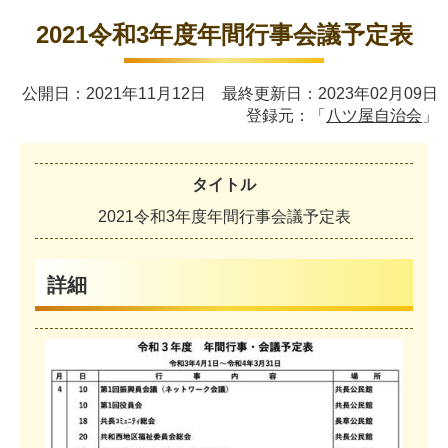
2021令和3年度年間行事会議予定表
公開日：2021年11月12日 最終更新日：2023年02月09日
登録元：「
八ツ屋自治会
」
タイトル
2
0
2
1
令
和
3
年
度
年
間
行
事
会
議
予
定
表
詳細