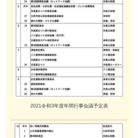
2
0
2
1
令
和
3
年
度
年
間
行
事
会
議
予
定
表