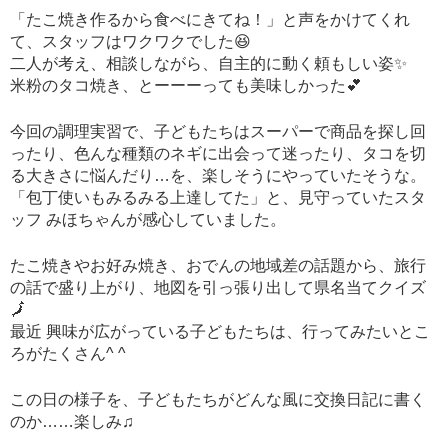
「たこ焼き作るから食べにきてね！」と声をかけてくれ
て、スタッフはワクワクでした😆
二人が考え、相談しながら、自主的に動く頼もしい姿✨
米粉のタコ焼き、とーーーっても美味しかった💕
今回の調理実習で、子どもたちはスーパーで商品を探し回
ったり、色んな種類のネギに出会って迷ったり、タコを切
る大きさに悩んだり…を、楽しそうにやっていたそうな。
「包丁使いもみるみる上達してた」と、見守っていたスタ
ッフ みほちゃんが感心していました。
たこ焼きやお好み焼き、おでんの地域差の話題から、旅行
の話で盛り上がり、地図を引っ張り出して県名当てクイズ
🗾
最近 興味が広がっている子どもたちは、行ってみたいとこ
ろがたくさん^ ^
この日の様子を、子どもたちがどんな風に交換日記に書く
のか……楽しみ♫