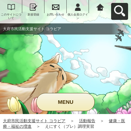
このサイトにつ
新規登録
お問い合わせ
個人会員ログイ
大府市民活動支
いて
ン
援サイト コラビ
アへ戻る
大府市民活動支援サイト コラビア
MENU
大府市民活動支援サイト コラビア
＞
活動報告
＞
健康・医
療・福祉の増進
＞
えにすく（プレ）調理実習