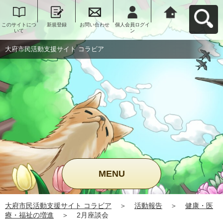
このサイトにつ
新規登録
お問い合わせ
個人会員ログイ
大府市民活動支
いて
ン
援サイト コラビ
アへ戻る
大府市民活動支援サイト コラビア
MENU
大府市民活動支援サイト コラビア
＞
活動報告
＞
健康・医
療・福祉の増進
＞
2月座談会