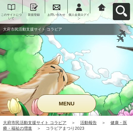
このサイトにつ
新規登録
お問い合わせ
個人会員ログイ
大府市民活動支
いて
ン
援サイト コラビ
アへ戻る
大府市民活動支援サイト コラビア
MENU
大府市民活動支援サイト コラビア
＞
活動報告
＞
健康・医
療・福祉の増進
＞
コラビアまつり2023