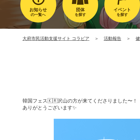
お知らせ
団体
イベント
の一覧へ
を探す
を探す
大府市民活動支援サイト コラビア
＞
活動報告
＞
健
韓国フェス🇰🇷沢山の方が来てくださりました〜！
ありがとうございます✨