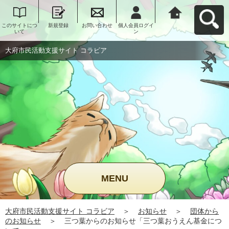
このサイトにつ
新規登録
お問い合わせ
個人会員ログイ
大府市民活動支
いて
ン
援サイト コラビ
アへ戻る
大府市民活動支援サイト コラビア
MENU
大府市民活動支援サイト コラビア
＞
お知らせ
＞
団体から
のお知らせ
＞
三つ葉からのお知らせ「三つ葉おうえん基金につ