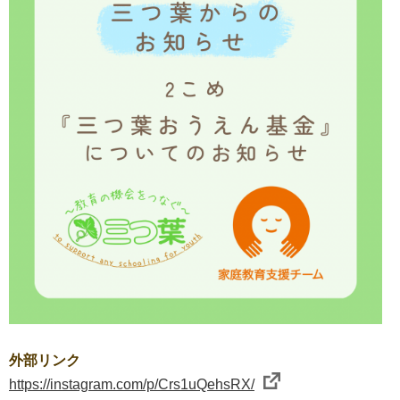
外部リンク
https://instagram.com/p/Crs1uQehsRX/