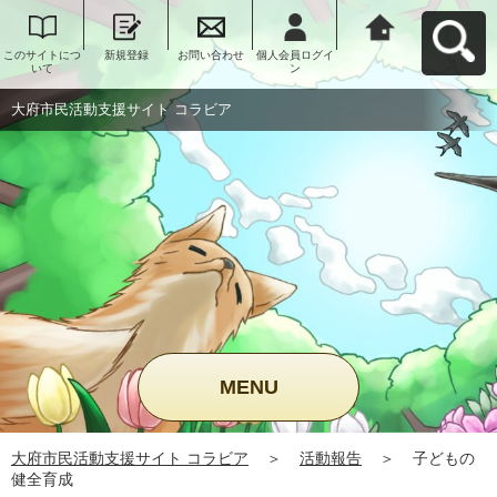
このサイトにつ
新規登録
お問い合わせ
個人会員ログイ
大府市民活動支
いて
ン
援サイト コラビ
アへ戻る
大府市民活動支援サイト コラビア
MENU
大府市民活動支援サイト コラビア
＞
活動報告
＞
子どもの
健全育成