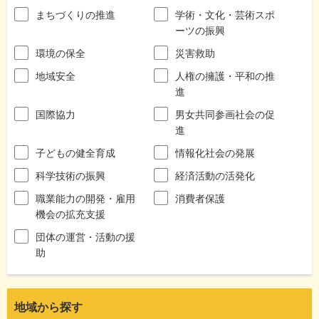
まちづくりの推進
学術・文化・芸術スポ
ーツの振興
環境の保全
災害救助
地域安全
人権の擁護・平和の推
進
国際協力
男女共同参画社会の促
進
子どもの健全育成
情報化社会の発展
科学技術の振興
経済活動の活発化
職業能力の開発・雇用
消費者保護
機会の拡充支援
団体の運営・活動の援
助
地域から探す