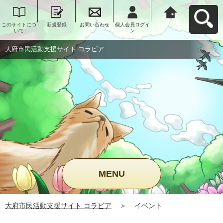
このサイトにつ
新規登録
お問い合わせ
個人会員ログイ
大府市民活動支
いて
ン
援サイト コラビ
アへ戻る
大府市民活動支援サイト コラビア
MENU
大府市民活動支援サイト コラビア
＞
イベント