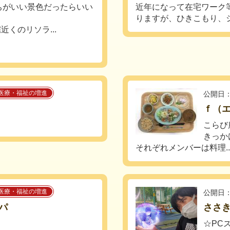
ちがいい景色だったらいい
近年になって在宅ワーク
りますが、ひきこもり、シ
近くのリソラ...
医療・福祉の増進
公開日：
ｆ（
こらび
きっか
それぞれメンバーは料理..
医療・福祉の増進
公開日：
パ
ささ
☆PC