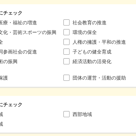
にチェック
医療・福祉の増進
社会教育の推進
文化・芸術スポーツの振興
環境の保全
全
人権の擁護・平和の推進
同参画社会の促進
子どもの健全育成
術の振興
経済活動の活発化
保護
団体の運営・活動の援助
にチェック
域
西部地域
域