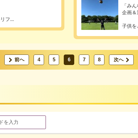
「みん
企画＆
...
子供を
前へ
4
5
6
7
8
次へ