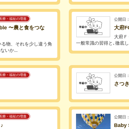
医療・福祉の増進
公開日：
able 〜農と食をつな
大府F
大府Ｆ
一般常識の習得と､徹底し
いる物、それを少し違う角
いか...
医療・福祉の増進
公開日：
さつ
医療・福祉の増進
公開日：
♪
Baby 