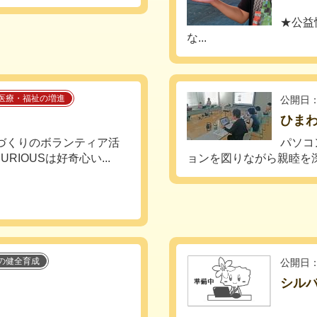
★公益
な...
医療・福祉の増進
公開日：
ひま
づくりのボランティア活
パソコ
IOUSは好奇心い...
ョンを図りながら親睦を深
の健全育成
公開日：
シル