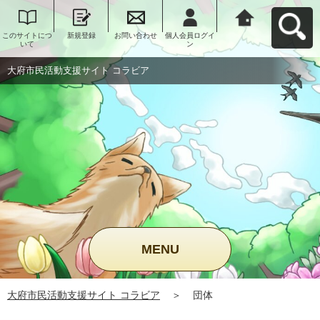
このサイトにつ
新規登録
お問い合わせ
個人会員ログイ
大府市民活動支
いて
ン
援サイト コラビ
アへ戻る
大府市民活動支援サイト コラビア
MENU
大府市民活動支援サイト コラビア
＞
団体