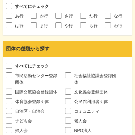
すべてにチェック
あ行
か行
さ行
た行
な行
は行
ま行
や行
ら行
わ行
団体の種類から探す
すべてにチェック
市民活動センター登録
社会福祉協議会登録団
団体
体
国際交流協会登録団体
文化協会登録団体
体育協会登録団体
公民館利用者団体
自治区・自治会
コミュニティ
子ども会
老人会
婦人会
NPO法人