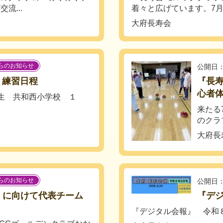
流...
着々と広げています。7月9日
大府長寿会
らのお知らせ
公開日：
度 練習日程
『長寿
心者
生 共和西小学校 １
来たる
のクラ
大府長
らのお知らせ
公開日：
4」に向けて代表チーム
『デ
『デジタル会報』 令和