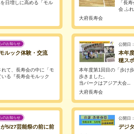
感を日増しに高める「モル
「長寿
会 ふ
大府長寿会
らのお知らせ
公開日：
モルック体験・交流
本年
穂ス
されて、長寿会の中に「モ
本年度第1回目の「歩け
ている『長寿会モルック
歩きました。
当パークはアジア大会...
大府長寿会
らのお知らせ
公開日：
が5/27芸能祭の前に前
デジ