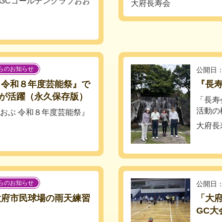
る「GCゴールデンクラブおお
大府長寿会
らのお知らせ
公開日：
 令和８年度芸能祭』で
『長
が活躍（永久保存版）
「長寿
活動の
おおぶ 令和８年度芸能祭』
大府長
らのお知らせ
公開日：
大府市民球場の雨天練習
「大
GC大