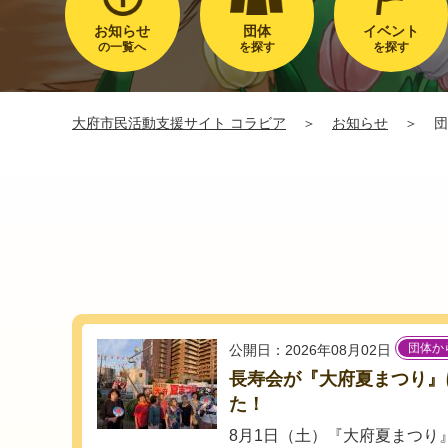
お知らせ
団体
イベント
の一覧へ
を探す
を探す
大府市民活動支援サイト コラビア
＞
お知らせ
＞
団
団体か
公開日：2026年08月02日
長寿会が『大府夏まつり』
た！
8月1日（土）『大府夏まつり