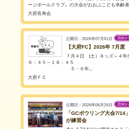
ージボールクラブ』の大会がおおぶこども幸齢者交
大府長寿会
団体か
公開日：2026年07月01日
【大府FC】2026年 7月
７月４日 (土）キッズ～４年
６：４５～１８：４５
５・６年...
大府ＦＣ
団体か
公開日：2026年06月26日
「GCボウリング大会7/1
が練習会