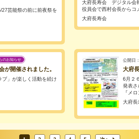
大府長寿会 デジタル会
役員会で西村会長からコメ
/27芸能祭の前に前夜祭を
大府長寿会
らのお知らせ
公開日：
会が開催されました。
大府長
ラブ」が楽しく活動を続け
6月２
発表さ
『メロ
大府長