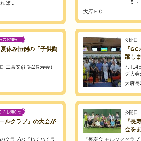
５・６年.
ば...
大府ＦＣ
らのお知らせ
公開日：
』夏休み恒例の「子供陶
『G
躍し
長 二宮文彦 第2長寿会）
7月1
グ大会
大府長
らのお知らせ
公開日：
ールクラブ』の大会が
『長寿
会を
味のクラブの『わくわくラ
『長寿会 モルッククラブ